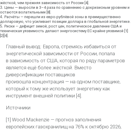
жёсткой, чем прежняя зависимость от России [4].
3.
Цены
— выросли в 3–4 раза по сравнению с докризисным уровнем и
остаются волатильными [8].
4.
Расчёты
— перешли из евро-рублёвой зоны в
преимущественно
долларовую
, что усиливает позиции доллара в глобальной энергетике.
5.
Риски
— дефицит зимой, рост цен, политическое давление США и
техническая уязвимость делают энергосистему ЕС крайне уязвимой [1]
[2][4].
Главный вывод:
Европа, стремясь избавиться от
энергетической зависимости от России, попала
в
зависимость от США
, которая по ряду параметров
является ещё более жёсткой. Вместо
диверсификации поставщиков
произошла
концентрация
— на одном поставщике,
который к тому же использует энергетику как
инструмент внешней политики [4].
Источники
[1] Wood
Mackenzie
— прогноз заполнения
европейских газохранилищ на 76% к октябрю
2026,