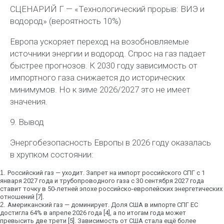
СЦЕНАРИЙ Г — «Технологический прорыв: ВИЭ и
водород» (вероятность 10%)
Европа ускоряет переход на возобновляемые
источники энергии и водород. Спрос на газ падает
быстрее прогнозов. К 2030 году зависимость от
импортного газа снижается до исторических
минимумов. Но к зиме 2026/2027 это не имеет
значения.
9. Вывод
Энергобезопасность Европы в 2026 году оказалась
в хрупком состоянии:
1.
Российский газ
— уходит. Запрет на импорт российского СПГ с 1
января 2027 года и трубопроводного газа с 30 сентября 2027 года
ставит точку в 50-летней эпохе российско-европейских энергетических
отношений [7].
2.
Американский газ
— доминирует. Доля США в импорте СПГ ЕС
достигла
64%
в апреле 2026 года [4], а по итогам года может
превысить
две трети
[5]. Зависимость от США стала ещё более