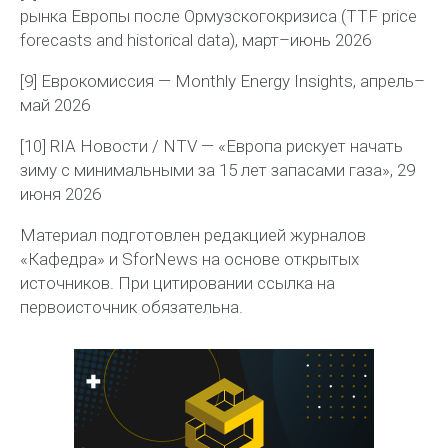
рынка
Европы
после
Ормузского
кризиса
(TTF price
forecasts and historical data),
март
–
июнь
2026
[9] Еврокомиссия —
Monthly
Energy
Insights
, апрель–
май 2026
[10] RIA Новости / NTV — «Европа рискует начать
зиму с минимальными за 15 лет запасами газа», 29
июня 2026
Материал подготовлен редакцией журналов
«Кафедра» и
SforNews
на основе открытых
источников. При цитировании ссылка на
первоисточник обязательна.