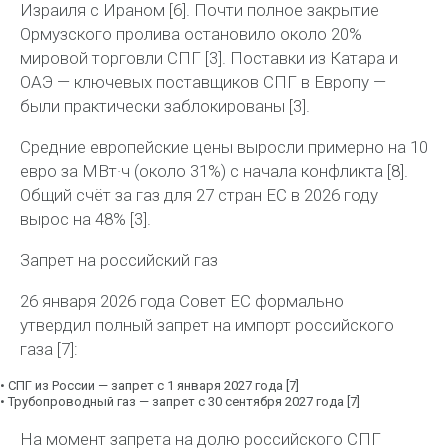
Израиля с Ираном [6]. Почти полное закрытие
Ормузского пролива остановило около
20%
мировой торговли СПГ
[3]. Поставки из Катара и
ОАЭ — ключевых поставщиков СПГ в Европу —
были практически заблокированы [3].
Средние европейские цены выросли примерно на
10
евро за
МВт·ч
(около 31%)
с начала конфликта [8].
Общий счёт за газ для 27 стран ЕС в 2026 году
вырос на
48%
[3].
Запрет на российский газ
26 января 2026 года Совет ЕС формально
утвердил
полный запрет на импорт российского
газа
[7]:
•
СПГ из России
— запрет с 1 января 2027 года [7]
•
Трубопроводный газ
— запрет с 30 сентября 2027 года [7]
На момент запрета на долю российского СПГ