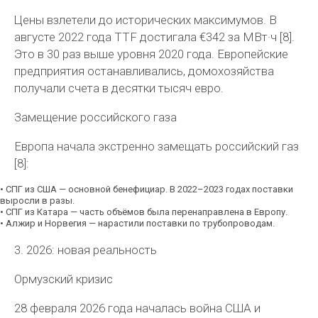
Цены взлетели до исторических максимумов. В
августе 2022 года TTF достигала
€342 за
МВт·ч
[8].
Это в
30 раз
выше уровня 2020 года. Европейские
предприятия останавливались, домохозяйства
получали счета в десятки тысяч евро.
Замещение российского газа
Европа начала экстренно замещать российский газ
[8]:
•
СПГ из США
— основной бенефициар. В 2022–2023 годах поставки
выросли в разы.
•
СПГ из Катара
— часть объёмов была перенаправлена в Европу.
•
Алжир и Норвегия
— нарастили поставки по трубопроводам.
3. 2026: новая реальность
Ормузский кризис
28 февраля 2026 года началась война США и