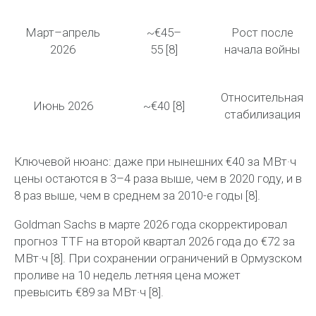
Март–апрель
~€45–
Рост после
2026
55 [8]
начала войны
Относительная
Июнь 2026
~€40
[8]
стабилизация
Ключевой нюанс:
даже при нынешних €40 за
МВт·ч
цены остаются
в 3–4 раза выше
, чем в 2020 году, и
в
8 раз выше
, чем в среднем за 2010-е годы [8].
Goldman Sachs в марте 2026 года скорректировал
прогноз TTF на второй квартал 2026 года до
€72 за
МВт·ч
[8]. При сохранении ограничений в Ормузском
проливе на 10 недель летняя цена может
превысить
€89 за
МВт·ч
[8].