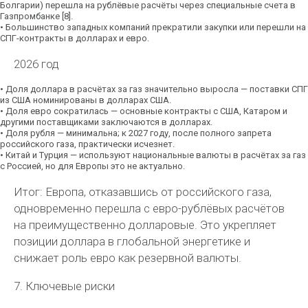
Болгарии) перешла на рублёвые расчёты через специальные счета в
Газпромбанке [8].
•
Большинство западных компаний прекратили закупки или перешли на
СПГ-контракты в
долларах и евро
.
2026 год
•
Доля доллара
в расчётах за газ значительно выросла — поставки СПГ
из США номинированы в
долларах США
.
•
Доля евро
сократилась — основные контракты с США, Катаром и
другими поставщиками заключаются в долларах.
•
Доля рубля
— минимальна; к 2027 году, после полного запрета
российского газа, практически исчезнет.
•
Китай и Турция
— используют национальные валюты в расчётах за газ
с Россией, но для Европы это не актуально.
Итог:
Европа, отказавшись от российского газа,
одновременно перешла с
евро-рублёвых
расчётов
на
преимущественно долларовые
. Это укрепляет
позиции доллара в глобальной энергетике и
снижает роль евро как резервной валюты.
7. Ключевые риски