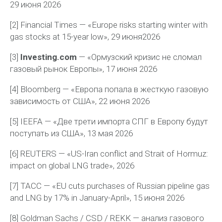
29
июня
2026
[2] Financial Times — «Europe risks starting winter with
gas stocks at 15-year low», 29
июня
2026
[3]
Investing.com
— «Ормузский кризис не сломал
газовый рынок Европы», 17 июня 2026
[4] Bloomberg — «Европа попала в жесткую газовую
зависимость от США», 22 июня 2026
[5] IEEFA — «Две трети импорта СПГ в Европу будут
поступать из США», 13 мая 2026
[6] REUTERS — «US-Iran conflict and Strait of Hormuz:
impact on global LNG trade», 2026
[7]
ТАСС
— «EU cuts purchases of Russian pipeline gas
and LNG by 17% in January-April», 15
июня
2026
[8] Goldman Sachs / CSD / REKK —
анализ
газового