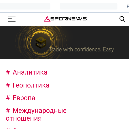
Аналитика
Геополтика
Европа
Международные
отношения