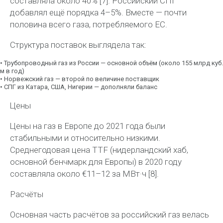
составляла около
40%
[7]. Российский СПГ
добавлял ещё порядка
4–5%
. Вместе — почти
половина всего газа, потребляемого ЕС.
Структура поставок выглядела так:
•
Трубопроводный газ из России
— основной объём (около 155 млрд куб.
м в год)
•
Норвежский газ
— второй по величине поставщик
•
СПГ из Катара, США, Нигерии
— дополняли баланс
Цены
Цены на газ в Европе до 2021 года были
стабильными и относительно низкими.
Среднегодовая цена TTF (нидерландский хаб,
основной бенчмарк для Европы) в 2020 году
составляла около
€11–12 за
МВт·ч
[8].
Расчёты
Основная часть расчётов за российский газ велась