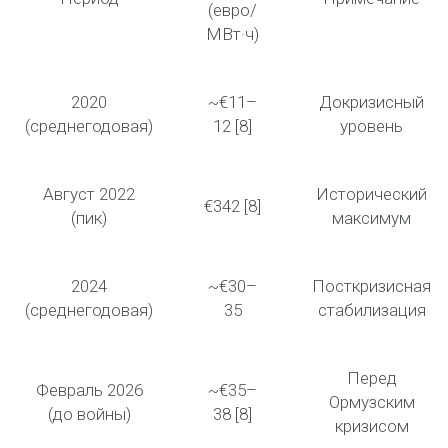
(евро/
МВт·ч
)
2020
~€11–
Докризисный
(среднегодовая)
12 [8]
уровень
Август 2022
Исторический
€342
[8]
(пик)
максимум
2024
~€30–
Посткризисная
(среднегодовая)
35
стабилизация
Перед
Февраль 2026
~€35–
Ормузским
(до войны)
38 [8]
кризисом