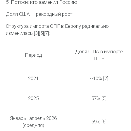
5. Потоки: кто заменил Россию
Доля США — рекордный рост
Структура импорта СПГ в Европу радикально
изменилась [3][5][7]:
Доля США в импорте
Период
СПГ ЕС
2021
~10% [7]
2025
57%
[5]
Январь–апрель 2026
59%
[5]
(средняя)