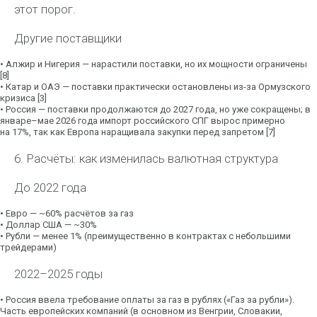
этот порог.
Другие поставщики
•
Алжир и Нигерия
— нарастили поставки, но их мощности ограничены
[8]
•
Катар и ОАЭ
— поставки практически остановлены из-за Ормузского
кризиса [3]
•
Россия
— поставки продолжаются до 2027 года, но уже сокращены; в
январе–мае 2026 года импорт российского СПГ вырос примерно
на
17%
, так как Европа наращивала закупки перед запретом [7]
6. Расчёты: как изменилась валютная структура
До 2022 года
•
Евро
— ~60% расчётов за газ
•
Доллар США
— ~30%
•
Рубли
— менее 1% (преимущественно в контрактах с небольшими
трейдерами)
2022–2025 годы
•
Россия ввела требование оплаты за газ в рублях («Газ за рубли»).
Часть европейских компаний (в основном из Венгрии, Словакии,