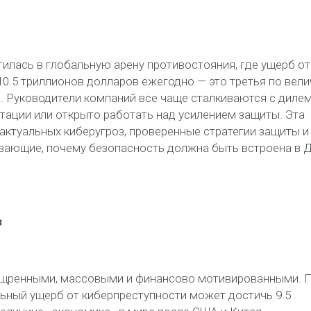
тилась в глобальную арену противостояния, где ущерб от
10.5 триллионов долларов ежегодно — это третья по вел
. Руководители компаний все чаще сталкиваются с диле
тации или открыто работать над усилением защиты. Эта
 актуальных киберугроз, проверенные стратегии защиты и
вающие, почему безопасность должна быть встроена в 
з
зощренными, массовыми и финансово мотивированными. 
льный ущерб от киберпреступности может достичь 9.5