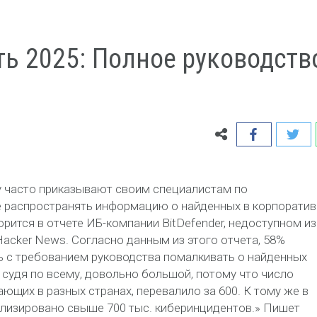
ь 2025: Полное руководство
у часто приказывают своим специалистам по
не распространять информацию о найденных в корпорати
рится в отчете ИБ-компании BitDefender, недоступном из
acker News. Согласно данным из этого отчета, 58%
ь с требованием руководства помалкивать о найденных
 судя по всему, довольно большой, потому что число
ающих в разных странах, перевалило за 600. К тому же в
ализировано свыше 700 тыс. киберинцидентов.» Пишет