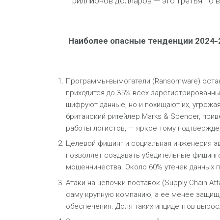
триллионов долларов — это третья по 
Наиболее опасные тенденции 2024-2
Программы-вымогатели (Ransomware) остаю
приходится до 35% всех зарегистрированн
шифруют данные, но и похищают их, угрожая 
британский ритейлер Marks & Spencer, при
работы логистов, — яркое тому подтвержде
Целевой фишинг и социальная инженерия 
позволяет создавать убедительные фишинго
мошенничества. Около 60% утечек данных п
Атаки на цепочки поставок (Supply Chain A
саму крупную компанию, а ее менее защищ
обеспечения. Доля таких инцидентов выросл