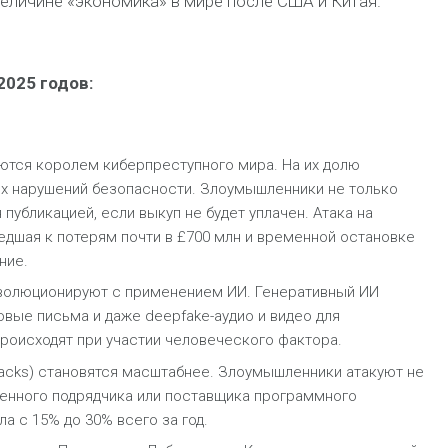
величине «экономика» в мире после США и Китая.
025 годов:
тся королем киберпреступного мира. На их долю
ых нарушений безопасности. Злоумышленники не только
публикацией, если выкуп не будет уплачен. Атака на
ведшая к потерям почти в £700 млн и временной остановке
ние.
эволюционируют с применением ИИ. Генеративный ИИ
вые письма и даже deepfake-аудио и видео для
роисходят при участии человеческого фактора.
ttacks) становятся масштабнее. Злоумышленники атакуют не
енного подрядчика или поставщика программного
а с 15% до 30% всего за год.