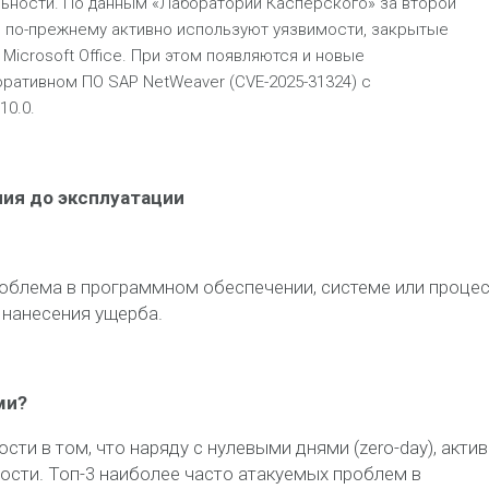
льности. По данным «Лаборатории Касперского» за второй
ы по-прежнему активно используют уязвимости, закрытые
 Microsoft Office. При этом появляются и новые
оративном ПО SAP NetWeaver (CVE-2025-31324) с
0.0.
ния до эксплуатации
облема в программном обеспечении, системе или процес
 нанесения ущерба.
ми?
и в том, что наряду с нулевыми днями (zero-day), акти
ости. Топ-3 наиболее часто атакуемых проблем в