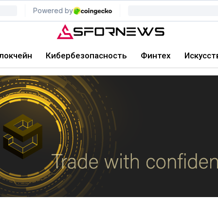
локчейн
Кибербезопасность
Финтех
Искусст