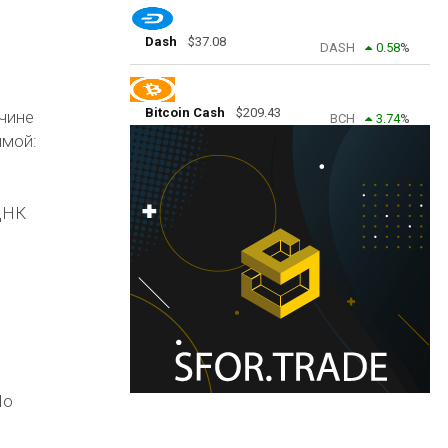
Dash
$
37.08
DASH
0.58
%
Bitcoin Cash
$
209.43
ичине
BCH
3.74
%
ммой:
ДНК
По