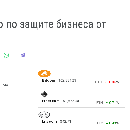
 по защите бизнеса от
Bitcoin
$
62,881.23
BTC
-0.35
%
вных
Ethereum
$
1,672.04
ETH
0.71
%
Litecoin
$
42.71
LTC
0.43
%