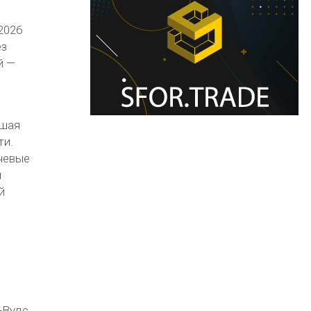
2026
ез
й —
шая
ти
.
чевые
и
й
-Вудс