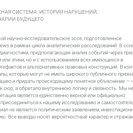
ЖНАЯ СИСТЕМА: ИСТОРИЯ НАРУШЕНИЙ,
НАРИИ БУДУЩЕГО
ой научно-исследовательское эссе, подготовленное
news
в рамках цикла аналитических расследований. В осн
диагностики, предполагающая анализ событий через при
 или этики, но и с использованием всех имеющихся в
тефактов и альтернативных правовых конструкций. В кон
ы, которые могут не иметь широкого публичного призна
уацию и придать происходящему понятное объяснение — 
к сюр, а обретало внутреннюю логику и связность. Мы н
ретация является единственно верной или официально
 присоединиться к нашему исследованию и самостоятел
иал не является политическим заявлением, инвестицион
ию. Все выводы носят вероятностный характер и отража