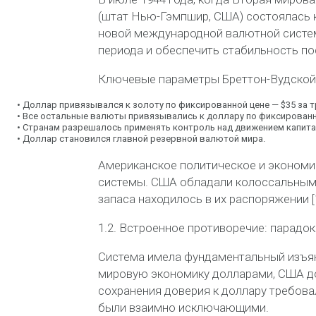
(штат Нью-Гэмпшир, США) состоялась к
новой международной валютной систе
периода и обеспечить стабильность по
Ключевые параметры Бреттон-
Вудской
•
Доллар привязывался к золоту
по фиксированной цене —
$35 за 
•
Все остальные валюты привязывались к доллару
по фиксированн
•
Странам разрешалось применять
контроль над движением капит
•
Доллар становился
главной резервной валютой мира
.
Американское политическое и экономи
системы. США обладали колоссальны
запаса
находилось в их распоряжении [1
1.2. Встроенное противоречие: парадо
Система имела фундаментальный изъян
мировую экономику долларами, США до
сохранения доверия к доллару требов
были взаимно исключающими.