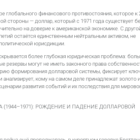
ре глобального финансового противостояния, которое к 
ной стороны — доллар, который с 1971 года существует б
чительно на доверие к американской экономике. С друго
летий остаётся единственным нейтральным активом, не
политической юрисдикции.
скрывается более глубокая юридическая проблема:
боль
ые резервы могут не иметь законного права собственнос
рию формирования долларовой системы, фиксирует клю
 анализирует, кому на самом деле принадлежат золото 
сценарии развития событий и их последствия для мирово
А (1944–1971): РОЖДЕНИЕ И ПАДЕНИЕ ДОЛЛАРОВОЙ
ая война ещё продолжалась, в курортном городке Бреттон