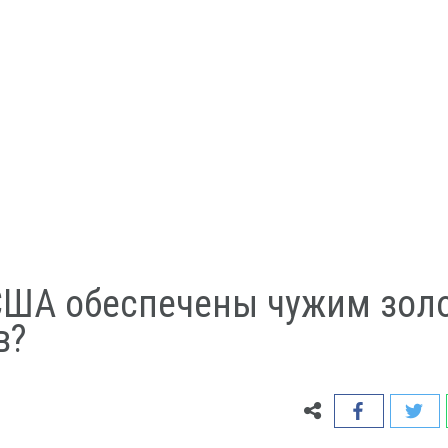
США обеспечены чужим золо
в?