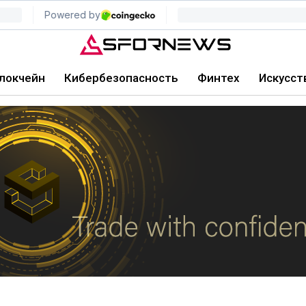
локчейн
Кибербезопасность
Финтех
Искусст