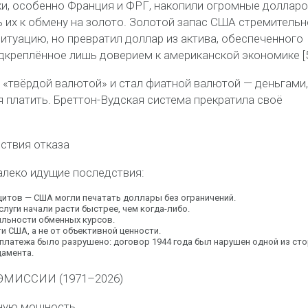
и, особенно Франция и ФРГ, накопили огромные доллар
 их к обмену на золото. Золотой запас США стремительн
ситуацию, но
превратил доллар из актива, обеспеченного
одкреплённое лишь доверием к американской экономике [5
 «твёрдой валютой» и стал
фиатной
валютой
— деньгами,
 платить. Бреттон-
Вудская
система прекратила своё
ствия отказа
алеко идущие последствия:
цитов
— США могли печатать доллары без ограничений.
слуги начали расти быстрее, чем когда-либо.
ильности обменных курсов.
ти США
, а не от объективной ценности.
 платежа
было разрушено: договор 1944 года был нарушен одной из стор
дамента.
ЭМИССИИ (1971–2026)
лную мощность