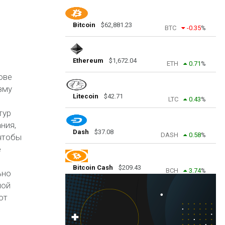
Bitcoin
$
62,881.23
BTC
-0.35
%
Ethereum
$
1,672.04
ETH
0.71
%
ове
зму
Litecoin
$
42.71
LTC
0.43
%
тур
ния,
Dash
$
37.08
DASH
0.58
%
чтобы
е
Bitcoin Cash
$
209.43
BCH
3.74
%
ьно
ной
ют