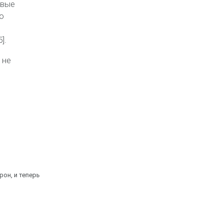
овые
о
].
 не
он, и теперь