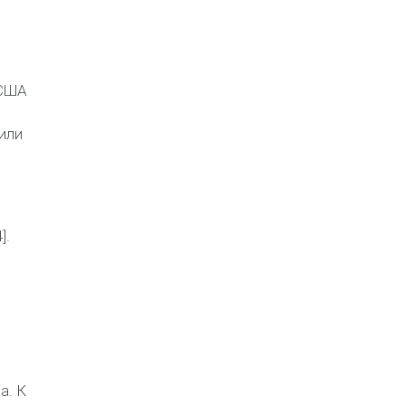
 США
или
].
ва
. К