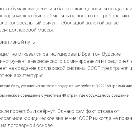
лота: бумажные деньги и банковские депозиты создавали
 доллары можно было обменять на золото по требованию
вало колоссальный
рычаг
: небольшой золотой запас
ъём долларовой массы.
ернативный путь
нции, но
отказался ратифицировать
Бреттон-
Вудские
е инструмент американского доминирования и предпочёл 
твет на создание долларовой системы СССР предпринял 
тной архитектуры:
лотую базу, установив золотое содержание рубля в
0,222168 грамма чи
ическое совещание с участием 49 стран, где обсуждалось создание
кий проект был свёрнут. Однако сам факт отказа от
оссальное юридическое значение: СССР никогда не приз
 на договорной основе.