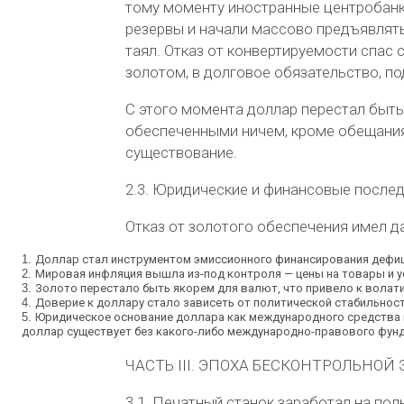
тому моменту иностранные центробанк
резервы и начали массово предъявлять
таял. Отказ от конвертируемости спас 
золотом, в долговое обязательство
, п
С этого момента доллар перестал быть
обеспеченными ничем, кроме обещания
существование.
2.3. Юридические и финансовые послед
Отказ от золотого обеспечения имел д
1.
Доллар стал инструментом эмиссионного финансирования дефи
2.
Мировая инфляция вышла из-под контроля
— цены на товары и у
3.
Золото перестало быть якорем
для валют, что привело к волат
4.
Доверие к доллару стало зависеть от политической стабильнос
5.
Юридическое основание доллара как международного средства
доллар существует без какого-либо международно-правового фун
ЧАСТЬ III. ЭПОХА БЕСКОНТРОЛЬНОЙ 
3.1. Печатный станок заработал на по