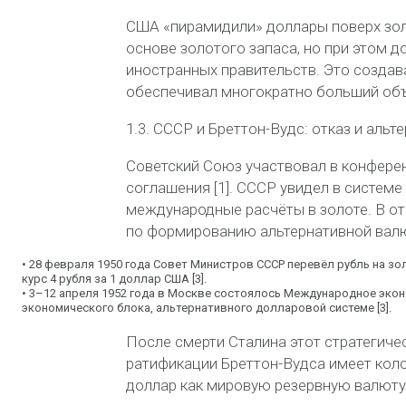
США «
пирамидили
» доллары поверх зо
основе золотого запаса, но при этом
иностранных правительств. Это созда
обеспечивал многократно больший об
1.3. СССР и Бреттон-Вудс: отказ и альт
Советский Союз участвовал в конфере
соглашения [1]. СССР увидел в систем
международные расчёты в золоте. В о
по формированию альтернативной валю
•
28 февраля 1950 года
Совет Министров СССР перевёл рубль на зо
курс
4 рубля за 1 доллар США
[3].
•
3–12 апреля 1952 года
в Москве состоялось Международное эконом
экономического блока, альтернативного долларовой системе [3].
После смерти Сталина этот стратегичес
ратификации Бреттон-Вудса имеет кол
доллар как мировую резервную валюту