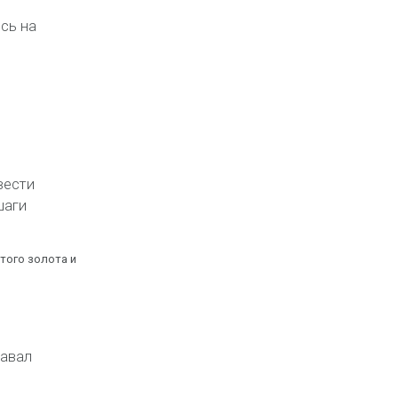
сь на
вести
шаги
стого золота
и
навал