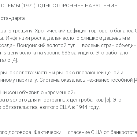
СИСТЕМЫ (1971): ОДНОСТОРОННЕЕ НАРУШЕНИЕ
 стандарта
давать трещину. Хронический дефицит торгового баланса
ы. Инфляция росла, делая золото слишком дешёвым в
 создан Лондонский золотой пул — восемь стран объедин
ть цену золота на уровне $35 за унцию. Это работало
ало [4].
 рынок золота
: частный рынок с плавающей ценой и
ному паритету. Система оказалась нежизнеспособной [4
 Никсон объявил о
«временной»
а в золото для иностранных центробанков [5]. Это
 обязательства, взятого США в 1944 году.
го договора. Фактически —
спасение США от банкротст