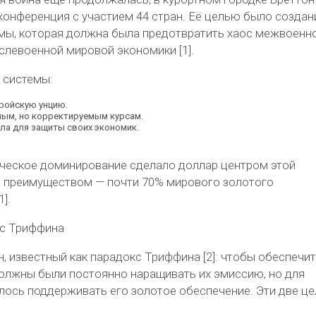
онференция с участием 44 стран. Её целью было создан
мы, которая должна была предотвратить хаос межвоенн
слевоенной мировой экономики [1].
системы:
тройскую унцию
.
ым, но корректируемым курсам.
ала
для защиты своих экономик.
ческое доминирование сделало доллар центром этой
м преимуществом — почти
70% мирового золотого
].
кс
Триффина
, известный как
парадокс
Триффина
[2]: чтобы обеспечи
лжны были постоянно наращивать их эмиссию, но для
алось
поддерживать его золотое обеспечение. Эти две це