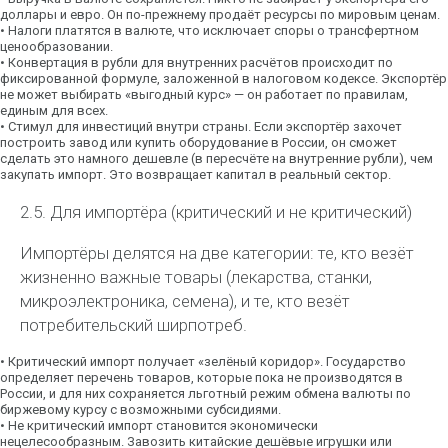
доллары и евро. Он по-прежнему продаёт ресурсы по мировым ценам.
•
Налоги платятся в валюте
, что исключает споры о трансфертном
ценообразовании.
•
Конвертация в рубли для внутренних расчётов
происходит по
фиксированной формуле, заложенной в налоговом кодексе. Экспортёр
не может выбирать «выгодный курс» — он работает по правилам,
единым для всех.
•
Стимул для инвестиций внутри страны.
Если экспортёр захочет
построить завод или купить оборудование в России, он сможет
сделать это намного дешевле (в пересчёте на внутренние рубли), чем
закупать импорт. Это возвращает капитал в реальный сектор.
2.5. Для импортёра (критический и не критический)
Импортёры делятся на две категории: те, кто везёт
жизненно важные товары (лекарства, станки,
микроэлектроника, семена), и те, кто везёт
потребительский ширпотреб.
•
Критический импорт получает «зелёный коридор».
Государство
определяет перечень товаров, которые пока не производятся в
России, и для них сохраняется льготный режим обмена валюты по
биржевому курсу с возможными субсидиями.
•
Не критический импорт становится экономически
нецелесообразным.
Завозить китайские дешёвые игрушки или