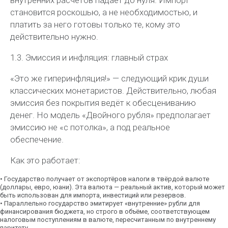
внутренних расчётов падает до нуля. Импорт
становится роскошью, а не необходимостью, и
платить за него готовы только те, кому это
действительно нужно.
1.3. Эмиссия и инфляция: главный страх
«Это же гиперинфляция!» — следующий крик души
классических монетаристов. Действительно, любая
эмиссия без покрытия ведёт к обесцениванию
денег. Но модель «Двойного рубля» предполагает
эмиссию не «с потолка», а под реальное
обеспечение.
Как это работает:
•
Государство получает от экспортёров налоги в твёрдой валюте
(доллары, евро, юани). Эта валюта — реальный актив, который может
быть использован для импорта, инвестиций или резервов.
•
Параллельно государство эмитирует «внутренние» рубли для
финансирования бюджета, но строго в объёме, соответствующем
налоговым поступлениям в валюте, пересчитанным по внутреннему
паритету.