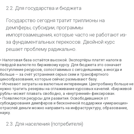
2.2. Для государства и бюджета
Государство сегодня тратит триллионы на
демпферы, субсидии, программы
импортозамещения, которые часто не работают из-
за фундаментальных перекосов. Двойной курс
решает проблему радикально.
•
Налоговая база остаётся высокой.
Экспортёры платят налоги в
твёрдой валюте по биржевому курсу. Для бюджета это означает
поступление ресурсов, сопоставимых с сегодняшними, а иногда и
больше — за счёт устранения серых схем и трансфертного
ценообразования, которые сейчас размывают базу.
•
Исчезают затраты на валютные интервенции.
Центробанку больше не
нужно тратить резервы на сглаживание курсовых качелей. «Биржевой
рубль» может плавать свободно, а «внутренний» фиксирован.
•
Появляются ресурсы для развития.
Освободившиеся от
субсидирования демпферов и бесконечной поддержки «умирающих»
отраслей деньги можно направить на инфраструктуру, образование,
науку.
2.3. Для населения (потребителя)