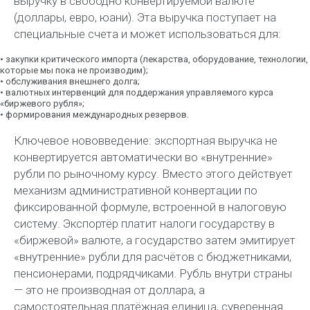
выручку в свободно конвертируемой валюте
(доллары, евро, юани). Эта выручка поступает на
специальные счета и может использоваться для:
•
закупки критического импорта (лекарства, оборудование, технологии,
которые мы пока не производим);
•
обслуживания внешнего долга;
•
валютных интервенций для поддержания управляемого курса
«биржевого рубля»;
•
формирования международных резервов.
Ключевое нововведение:
экспортная выручка не
конвертируется автоматически во «внутренние»
рубли по рыночному курсу. Вместо этого действует
механизм административной конвертации по
фиксированной формуле, встроенной в налоговую
систему. Экспортёр платит налоги государству в
«биржевой» валюте, а государство затем эмитирует
«внутренние» рубли для расчётов с бюджетниками,
пенсионерами, подрядчиками. Рубль внутри страны
— это не производная от доллара, а
самостоятельная платёжная единица, суверенная