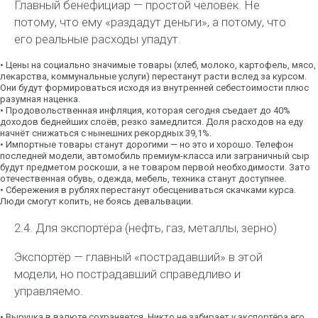
Главный бенефициар — простой человек. Не
потому, что ему «раздадут деньги», а потому, что
его реальные расходы упадут.
•
Цены на социально значимые товары
(хлеб, молоко, картофель, мясо,
лекарства, коммунальные услуги) перестанут расти вслед за
курсом.
Они будут формироваться исходя из внутренней себестоимости плюс
разумная наценка.
•
Продовольственная инфляция
, которая сегодня съедает до 40%
доходов беднейших слоёв, резко замедлится. Доля расходов на еду
начнёт снижаться с нынешних рекордных 39,1%.
•
Импортные товары станут дорогими
— но это и хорошо. Телефон
последней модели, автомобиль премиум-класса или заграничный сыр
будут предметом роскоши, а не товаром первой необходимости. Зато
отечественная обувь, одежда, мебель, техника станут доступнее.
•
Сбережения в рублях перестанут обесцениваться
скачками курса.
Люди смогут копить, не боясь девальвации.
2.4. Для экспортёра (нефть, газ, металлы, зерно)
Экспортёр — главный «пострадавший» в этой
модели, но пострадавший справедливо и
управляемо.
•
Выручка в валюте сохраняется.
Никто не забирает у экспортёра его