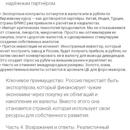
надёжным партнёром.
•
Экспортные контракты
останутся в валюте или в рублях по
биржевому курсу — как договорятся партнёры. Китай, Индия, Турция,
страны БРИКС уже привыкли к расчётам в нацвалютах.
•
Импорт критических технологий продолжится.
Мы не отказываемся
от станков, лекарств, микрочипов. Просто мы оптимизируем их
закупки, платя «дорогой» валютой, и одновременно стимулируем
создание собственных аналогов.
•
Приток инвестиций не исчезнет.
Иностранный инвестор, который
хочет построить завод в России, будет получать прибыль в рублях, но
затем сможет конвертировать её в валюту для вывода дивидендов.
Это создаёт спрос на рубли на внешнем рынке и укрепляет их.
•
Никто не отменяет международные резервы.
Золото, юани,
дружественные валюты остаются в арсенале ЦБ для форс-мажоров.
Ключевое преимущество:
Россия перестаёт быть
экспортёром, который финансирует чужие
экономики через покупку их облигаций и
накопление их валюты. Вместо этого она
становится страной, которая использует свои
ресурсы для собственного развития.
Часть 4. Возражения и ответы. Реалистичный