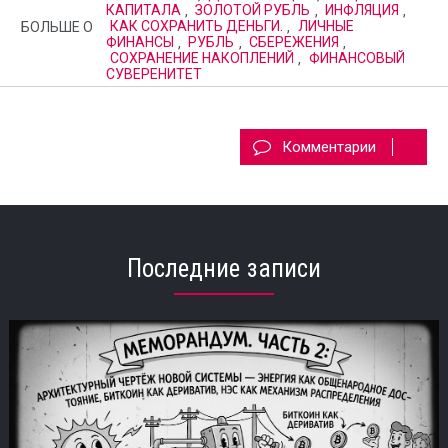
КАПИТАЛА
,
ЗОЛОТОЙ РУБЛЬ
,
ИНФЛЯЦИЯ
,
БОЛЬШЕ О
КАК СОХРАНИТЬ ДЕНЬГИ.
,
ЛИЧНЫЕ
ФИНАНСЫ
,
РУБЛЬ
,
СБЕРЕЖЕНИЯ
,
СОХРАНЕНИЕ НАКОПЛЕНИЙ
,
ФИНАНСОВЫЙ
СУВЕРЕНИТЕТ
Комментарии
Последние записи