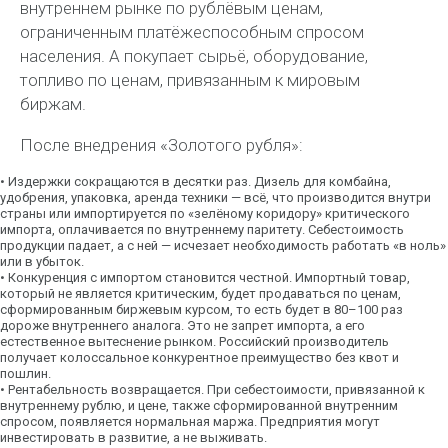
внутреннем рынке по рублёвым ценам,
ограниченным платёжеспособным спросом
населения. А покупает сырьё, оборудование,
топливо по ценам, привязанным к мировым
биржам.
После внедрения «Золотого рубля»:
•
Издержки сокращаются в десятки раз.
Дизель для комбайна,
удобрения, упаковка, аренда техники — всё, что производится внутри
страны или импортируется по «зелёному коридору» критического
импорта, оплачивается по внутреннему паритету. Себестоимость
продукции падает, а с ней — исчезает необходимость работать «в ноль»
или в убыток.
•
Конкуренция с импортом становится честной.
Импортный товар,
который не является критическим, будет продаваться по ценам,
сформированным биржевым курсом, то есть будет в 80–100 раз
дороже внутреннего аналога. Это не запрет импорта, а его
естественное вытеснение рынком. Российский производитель
получает колоссальное конкурентное преимущество без квот и
пошлин.
•
Рентабельность возвращается.
При себестоимости, привязанной к
внутреннему рублю, и цене, также сформированной внутренним
спросом, появляется нормальная маржа. Предприятия могут
инвестировать в развитие, а не выживать.