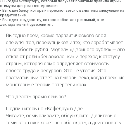
•
Выгоден экспортёру
, который получает понятные правила игры и
стимулы для реинвестирования.
•
Выгоден банку
, который переключается с валютных спекуляций на
кредитование.
•
Выгоден государству
, которое обретает реальный, а не
декларативный суверенитет.
Выгодно всем, кроме паразитического слоя
спекулянтов, перекупщиков и тех, кто зарабатывает
на слабости рубля. Модель «Двойного рубля» — это
отказ от роли «бензоколонки» и переход к статусу
страны, которая сама определяет стоимость
своего труда и ресурсов. Это не утопия. Это
прагматичный ответ на вызовы века, когда прежние
монетарные теории потерпели крах.
Что делать прямо сейчас?
Подпишитесь на «Кафедру» в Дзен.
Читайте, осмысливайте, обсуждайте. Делитесь с
теми, кто тоже хочет не наблюдать, а действовать.