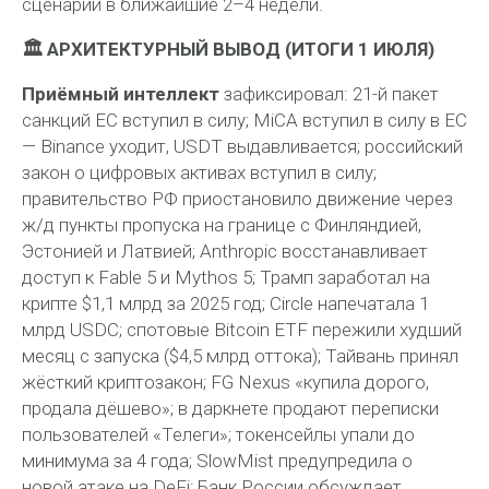
сценарий в ближайшие 2–4 недели.
🏛 АРХИТЕКТУРНЫЙ ВЫВОД (ИТОГИ 1 ИЮЛЯ)
Приёмный интеллект
зафиксировал: 21-й пакет
санкций ЕС вступил в силу; MiCA вступил в силу в ЕС
— Binance уходит, USDT выдавливается; российский
закон о цифровых активах вступил в силу;
правительство РФ приостановило движение через
ж/д пункты пропуска на границе с Финляндией,
Эстонией и Латвией; Anthropic восстанавливает
доступ к Fable 5 и Mythos 5; Трамп заработал на
крипте $1,1 млрд за 2025 год; Circle напечатала 1
млрд USDC; спотовые Bitcoin ETF пережили худший
месяц с запуска ($4,5 млрд оттока); Тайвань принял
жёсткий криптозакон; FG Nexus «купила дорого,
продала дёшево»; в даркнете продают переписки
пользователей «Телеги»; токенсейлы упали до
минимума за 4 года; SlowMist предупредила о
новой атаке на DeFi; Банк России обсуждает