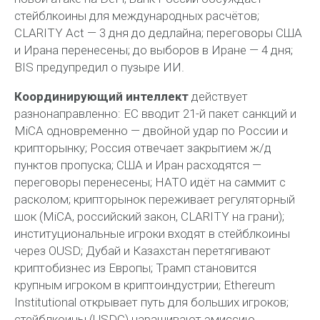
стейблкоины для международных расчётов;
CLARITY Act — 3 дня до дедлайна; переговоры США
и Ирана перенесены; до выборов в Иране — 4 дня;
BIS предупредил о пузыре ИИ.
Координирующий интеллект
действует
разнонаправленно: ЕС вводит 21-й пакет санкций и
MiCA одновременно — двойной удар по России и
крипторынку; Россия отвечает закрытием ж/д
пунктов пропуска; США и Иран расходятся —
переговоры перенесены; НАТО идёт на саммит с
расколом; крипторынок переживает регуляторный
шок (MiCA, российский закон, CLARITY на грани);
институциональные игроки входят в стейблкоины
через OUSD; Дубай и Казахстан перетягивают
криптобизнес из Европы; Трамп становится
крупным игроком в криптоиндустрии; Ethereum
Institutional открывает путь для больших игроков;
стейблкоины (USDC) наращивают эмиссию,