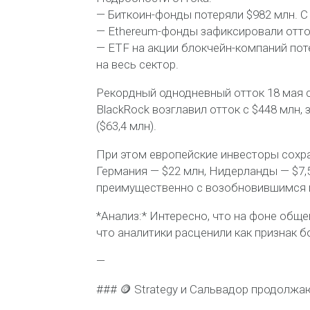
— Биткоин-фонды потеряли $982 млн. С 
— Ethereum-фонды зафиксировали отток
— ETF на акции блокчейн-компаний пот
на весь сектор.
Рекордный однодневный отток 18 мая со
BlackRock возглавил отток с $448 млн, 
($63,4 млн).
При этом европейские инвесторы сохра
Германия — $22 млн, Нидерланды — $7,
преимущественно с возобновившимся ге
*Анализ:* Интересно, что на фоне обще
что аналитики расценили как признак 
—
### 🪙 Strategy и Сальвадор продолжа