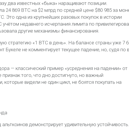
азу два известных «быка» наращивают позиции.
ла 24 869 BTC на $2 млрд по средней цене $80 985 за мон
C. Это одна из крупнейших разовых покупок в истории
 С учётом недавнего исчерпания лимита по привилегиров
льзовала другие механизмы финансирования.
ю стратегию «1 BTC в день». На балансе страны уже 7 6
т Букеле не комментирует текущее падение, но, судя по 
адора — классический пример «усреднения на падении» от
е признак того, что дно достигнуто, но важный
, которые видели не один цикл, не боятся покупать на
нда
д альткоинов демонстрирует удивительную устойчивость