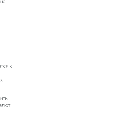
 на
тся к
ых
енты
валют