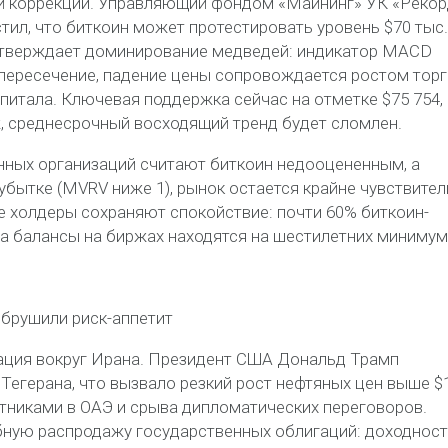
ой коррекции. Управляющий фондом «Майнинг» УК «Реко
ил, что биткоин может протестировать уровень $70 тыс.
одтверждает доминирование медведей: индикатор MACD
пересечение, падение цены сопровождается ростом тор
питала. Ключевая поддержка сейчас на отметке $75 754, 
ж, среднесрочный восходящий тренд будет сломлен.
енных организаций считают биткоин недооцененным, а
убытке (MVRV ниже 1), рынок остается крайне чувствите
 холдеры сохраняют спокойствие: почти 60% биткоин-
 а балансы на биржах находятся на шестилетних минимум
обрушили риск-аппетит
лация вокруг Ирана. Президент США Дональд Трамп
 Тегерана, что вызвало резкий рост нефтяных цен выше $
тниками в ОАЭ и срыва дипломатических переговоров.
ную распродажу государственных облигаций: доходнос