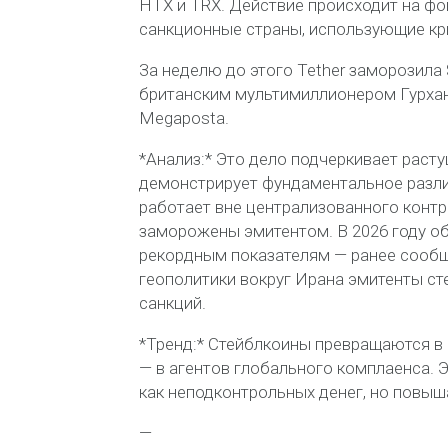
HTX и TRX. Действие происходит на фо
санкционные страны, использующие кр
За неделю до этого Tether заморозила 
британским мультимиллионером Гурха
Megaposta.
*Анализ:* Это дело подчеркивает раст
демонстрирует фундаментальное разли
работает вне централизованного контр
заморожены эмитентом. В 2026 году о
рекордным показателям — ранее сообща
геополитики вокруг Ирана эмитенты с
санкций.
*Тренд:* Стейблкоины превращаются в 
— в агентов глобального комплаенса. 
как неподконтрольных денег, но повыш
—