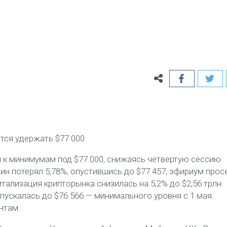
)
ется удержать $77 000
 к минимумам под $77 000, снижаясь четвертую сессию
оин потерял 5,78%, опустившись до $77 457, эфириум прос
итализация крипторынка снизилась на 5,2% до $2,56 трлн.
ускалась до $76 566 — минимального уровня с 1 мая.
нтам.