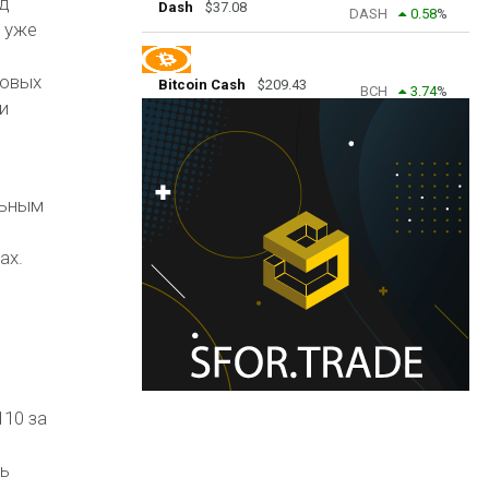
рд
Dash
$
37.08
DASH
0.58
%
 уже
говых
Bitcoin Cash
$
209.43
BCH
3.74
%
и
льным
ах.
110 за
ть