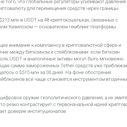
не того, что глобальные регуляторы усиливают давление
иптовалюту для перемещения средств через границы.
$213 млн в USDT на 48 криптокошельках, связанных с
ном Кизилозом — основателем гемблинг-платформы
ущее внимание к комплаенсу в криптовалютной сфере и
чие между биткоином и стейблкоинами: если биткоин
оля, USDT и аналогичные активы могут быть мгновенно
бщая сумма замороженных Tether средств уже приближае
лось о $515 млн за 30 дней. На фоне обострения
тейблкоинов всё чаще становятся инструментом вторичн
цифровое оружие геополитического давления, а их эмит
Это резко контрастирует с первоначальной идеей крипто
ает доверие институционалов.