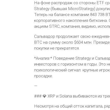
На фоне распродаж со стороны ETF ср
Strategy (бывшая MicroStrategy) докупи
Теперь на балансе компании 843 738 BT
корпоративного накопления биткоина.
акциям STRC, компания, видимо, испо
Сальвадор продолжает свою ежедневну
BTC на сумму около $604 млн. Президен
покупки не прекратятся.
*Анализ:* Поведение Strategy и Сальв
инвесторов с горизонтом в годы. Это н
психологический сигнал: крупные игроки
просадке.
—
### 💎 XRP и Solana выбиваются из тре
Несмотря на общий отток капитала, ря