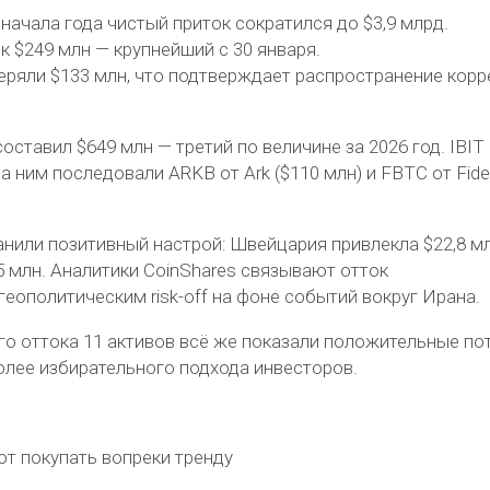
начала года чистый приток сократился до $3,9 млрд.
 $249 млн — крупнейший с 30 января.
еряли $133 млн, что подтверждает распространение корр
ставил $649 млн — третий по величине за 2026 год. IBIT
за ним последовали ARKB от Ark ($110 млн) и FBTC от Fidel
нили позитивный настрой: Швейцария привлекла $22,8 мл
5 млн. Аналитики CoinShares связывают отток
ополитическим risk-off на фоне событий вокруг Ирана.
го оттока 11 активов всё же показали положительные пот
более избирательного подхода инвесторов.
ют покупать вопреки тренду