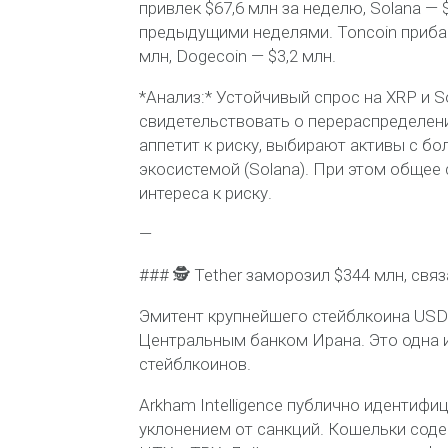
привлек $67,6 млн за неделю, Solana — 
предыдущими неделями. Toncoin прибавил 
млн, Dogecoin — $3,2 млн.
*Анализ:* Устойчивый спрос на XRP и S
свидетельствовать о перераспределен
аппетит к риску, выбирают активы с бо
экосистемой (Solana). При этом общее
интереса к риску.
—
### 🕵️ Tether заморозил $344 млн, св
Эмитент крупнейшего стейблкоина USD
Центральным банком Ирана. Это одна и
стейблкоинов.
Arkham Intelligence публично идентиф
уклонением от санкций. Кошельки сод