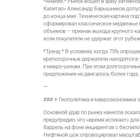
*Анализ:* Рынок вошел в фазу затяжн
Капитал» Александр Барышников допуст
до конца мая. Техническая картина п
сформировал классическое медвежье 
объемов — признак выхода крупного ка
если покупатели не удержат этот рубе
*Тренд:* В условиях, когда 75% опрош
краткосрочные держатели находятся в 
к макро-шокам. При этом долгосрочные
предложения не двигалось более года,
—
### ⚡️ Геополитика и макроэкономика 
Основной удар по рынку нанесла эска
предупредил, что «время истекает» для
баррель на фоне инцидентов с беспило
Нефтяной шок спровоцировал масштаб