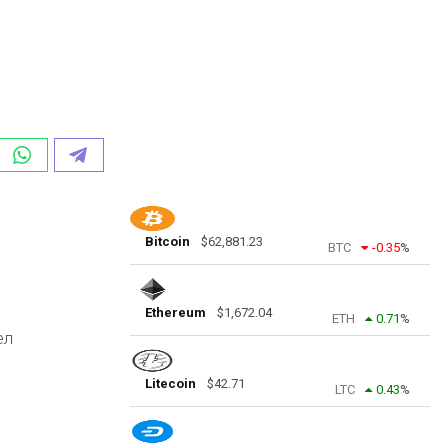
Bitcoin
$
62,881.23
BTC
-0.35
%
Ethereum
$
1,672.04
ETH
0.71
%
ел
Litecoin
$
42.71
LTC
0.43
%