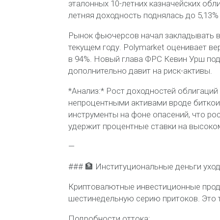
эталонных 10-летних казначейских обли
летняя доходность поднялась до 5,13%
Рынок фьючерсов начал закладывать в
текущем году. Polymarket оценивает ве
в 94%. Новый глава ФРС Кевин Урш под
дополнительно давит на риск-активы.
*Анализ:* Рост доходностей облигаци
непроцентными активами вроде биткои
инструменты на фоне опасений, что ро
удержит процентные ставки на высоко
—
### 🏦 Институциональные деньги уход
Криптовалютные инвестиционные проду
шестинедельную серию притоков. Это т
Подробности оттока: