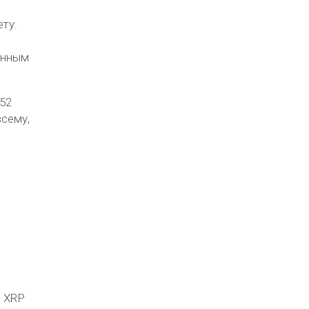
ету.
анным
52
всему,
. XRP