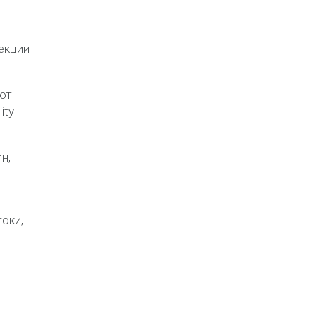
екции
 от
ity
н,
оки,