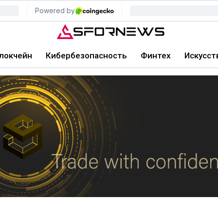
локчейн
Кибербезопасность
Финтех
Искусст