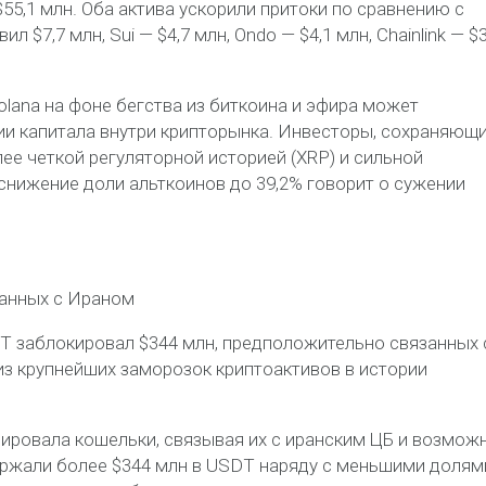
$55,1 млн. Оба актива ускорили притоки по сравнению с
$7,7 млн, Sui — $4,7 млн, Ondo — $4,1 млн, Chainlink — $3
olana на фоне бегства из биткоина и эфира может
ии капитала внутри крипторынка. Инвесторы, сохраняющ
лее четкой регуляторной историей (XRP) и сильной
 снижение доли альткоинов до 39,2% говорит о сужении
язанных с Ираном
T заблокировал $344 млн, предположительно связанных 
з крупнейших заморозок криптоактивов в истории
ицировала кошельки, связывая их с иранским ЦБ и возмо
ержали более $344 млн в USDT наряду с меньшими долям