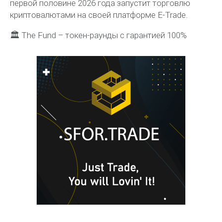
первой половине 2026 года запустит торговлю
криптовалютами на своей платформе E-Trade.
🏛 The Fund – токен-раунды с гарантией 100%