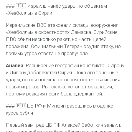
### 🇮🇱 Израиль нанёс удары по объектам
«Хезболлы» в Сирии
Израильские ВВС атаковали склады вооружения
«Хезболлы» в окрестностях Дамаска. Сирийские
ПВО сбили несколько ракет, но часть целей
поражена. Официальный Тегеран осудил атаку, но
прямых угроз ответа не прозвучало.
Анализ:
Расширение географии конфликта: к Ирану
и Ливану добавляется Сирия. Пока это точечные
удары, но они повышают вероятность втягивания
новых игроков. Рынок уже устал от эскалации,
поэтому реакция нефти была сдержанной.
### 🇷🇺 ЦБ РФ и Минфин разошлись в оценке
курса рубля
Первый зампред ЦБ РФ Алексей Заботкин заявил,
что «курс рубля остаётся вблизи фундаментально