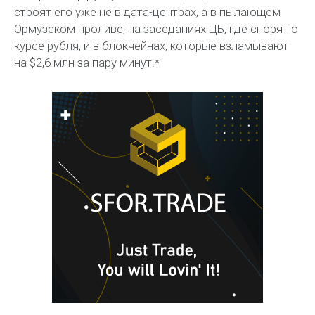
строят его уже не в дата-центрах, а в пылающем
Ормузском проливе, на заседаниях ЦБ, где спорят о
курсе рубля, и в блокчейнах, которые взламывают
на $2,6 млн за пару минут.*