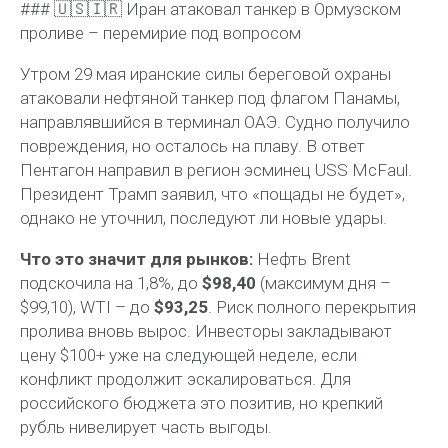
### 🇺🇸🇮🇷 Иран атаковал танкер в Ормузском
проливе – перемирие под вопросом
Утром 29 мая иранские силы береговой охраны
атаковали нефтяной танкер под флагом Панамы,
направлявшийся в терминал ОАЭ. Судно получило
повреждения, но осталось на плаву. В ответ
Пентагон направил в регион эсминец USS McFaul.
Президент Трамп заявил, что «пощады не будет»,
однако не уточнил, последуют ли новые удары.
Что это значит для рынков:
Нефть Brent
подскочила на 1,8%, до
$98,40
(максимум дня –
$99,10), WTI – до
$93,25
. Риск полного перекрытия
пролива вновь вырос. Инвесторы закладывают
цену $100+ уже на следующей неделе, если
конфликт продолжит эскалироваться. Для
российского бюджета это позитив, но крепкий
рубль нивелирует часть выгоды.