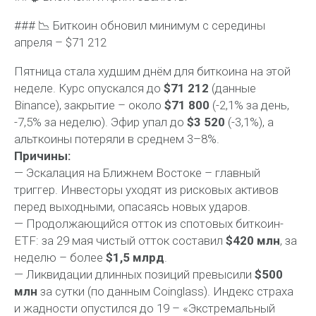
### 📉 Биткоин обновил минимум с середины
апреля – $71 212
Пятница стала худшим днём для биткоина на этой
неделе. Курс опускался до
$71 212
(данные
Binance), закрытие – около
$71 800
(-2,1% за день,
-7,5% за неделю). Эфир упал до
$3 520
(-3,1%), а
альткоины потеряли в среднем 3–8%.
Причины:
— Эскалация на Ближнем Востоке – главный
триггер. Инвесторы уходят из рисковых активов
перед выходными, опасаясь новых ударов.
— Продолжающийся отток из спотовых биткоин-
ETF: за 29 мая чистый отток составил
$420 млн
, за
неделю – более
$1,5 млрд
.
— Ликвидации длинных позиций превысили
$500
млн
за сутки (по данным Coinglass). Индекс страха
и жадности опустился до 19 – «Экстремальный