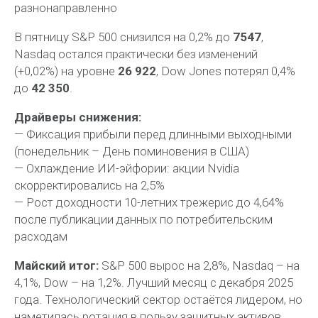
разнонаправленно
В пятницу S&P 500 снизился на 0,2% до
7547
,
Nasdaq остался практически без изменений
(+0,02%) на уровне
26 922
, Dow Jones потерял 0,4%
до
42 350
.
Драйверы снижения:
— Фиксация прибыли перед длинными выходными
(понедельник – День поминовения в США)
— Охлаждение ИИ-эйфории: акции Nvidia
скорректировались на 2,5%
— Рост доходности 10-летних трежерис до 4,64%
после публикации данных по потребительским
расходам
Майский итог:
S&P 500 вырос на 2,8%, Nasdaq – на
4,1%, Dow – на 1,2%. Лучший месяц с декабря 2025
года. Технологический сектор остаётся лидером, но
наметилась ротация в пользу защитных активов