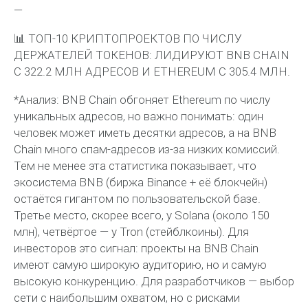
—
📊 ТОП-10 КРИПТОПРОЕКТОВ ПО ЧИСЛУ
ДЕРЖАТЕЛЕЙ ТОКЕНОВ: ЛИДИРУЮТ BNB CHAIN
С 322.2 МЛН АДРЕСОВ И ETHEREUM С 305.4 МЛН.
*Анализ: BNB Chain обгоняет Ethereum по числу
уникальных адресов, но важно понимать: один
человек может иметь десятки адресов, а на BNB
Chain много спам-адресов из-за низких комиссий.
Тем не менее эта статистика показывает, что
экосистема BNB (биржа Binance + её блокчейн)
остаётся гигантом по пользовательской базе.
Третье место, скорее всего, у Solana (около 150
млн), четвёртое — у Tron (стейблкоины). Для
инвесторов это сигнал: проекты на BNB Chain
имеют самую широкую аудиторию, но и самую
высокую конкуренцию. Для разработчиков — выбор
сети с наибольшим охватом, но с рисками