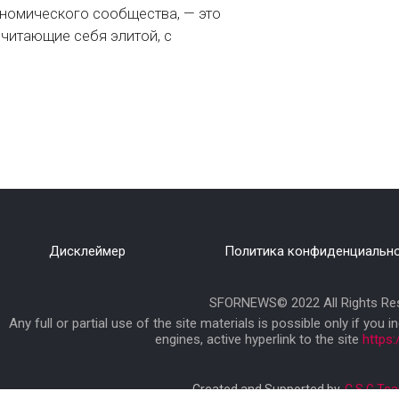
номического сообщества, — это
считающие себя элитой, с
Дисклеймер
Политика конфиденциальн
SFORNEWS© 2022 All Rights Res
Any full or partial use of the site materials is possible only if you i
engines, active hyperlink to the site
https
C.S.G Te
Created and Supported by