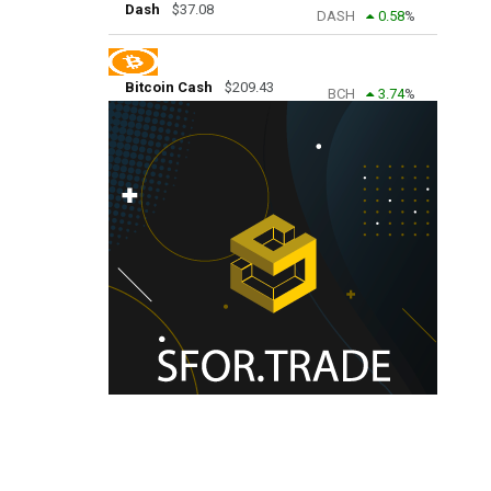
Dash
$
37.08
DASH
0.58
%
Bitcoin Cash
$
209.43
BCH
3.74
%