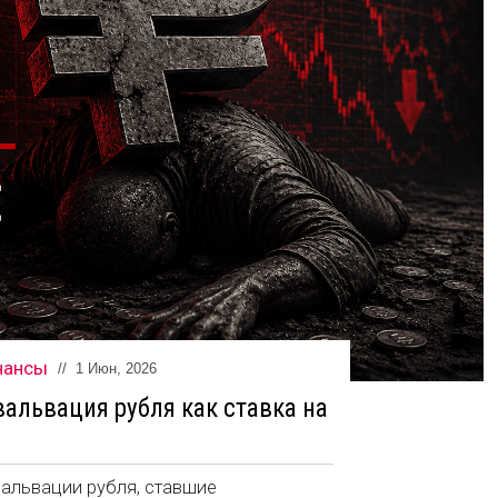
нансы
//
1 Июн, 2026
вальвация рубля как ставка на
вальвации рубля, ставшие