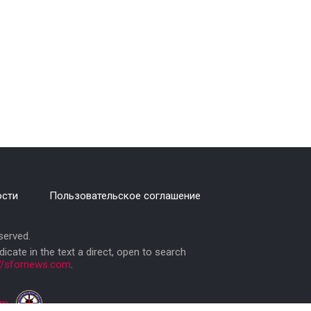
ости
Пользовательское соглашение
erved.
ndicate in the text a direct, open to search
://sfornews.com
.
am