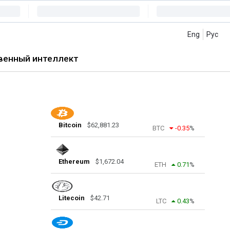
Eng
Рус
венный интеллект
Bitcoin
$
62,881.23
BTC
-0.35
%
Ethereum
$
1,672.04
ETH
0.71
%
Litecoin
$
42.71
LTC
0.43
%