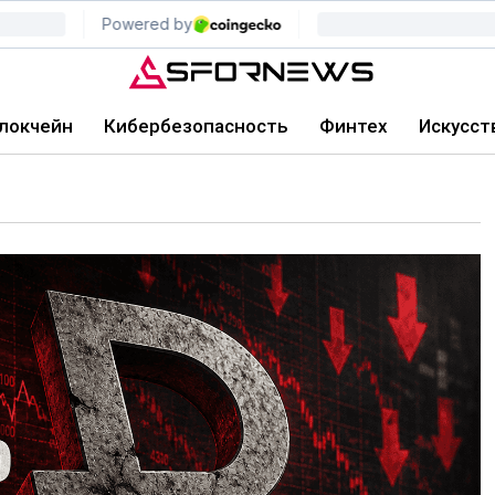
локчейн
Кибербезопасность
Финтех
Искусст