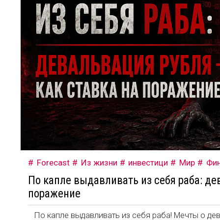
Forecast
Из жизни
инвестици
Мир
Фи
По капле выдавливать из себя раба: де
поражение
По капле выдавливать из себя раба! Мечты о де