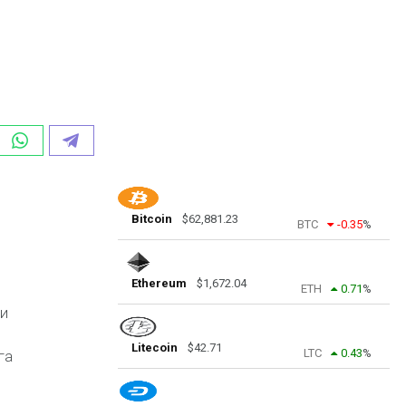
Bitcoin
$
62,881.23
BTC
-0.35
%
Ethereum
$
1,672.04
ETH
0.71
%
ми
Litecoin
$
42.71
LTC
0.43
%
га