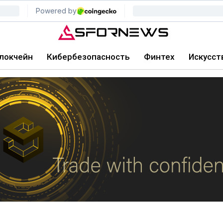
локчейн
Кибербезопасность
Финтех
Искусст