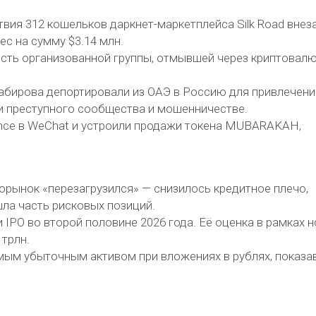
ствия 312 кошельков даркнет-маркетплейса Silk Road внез
с на сумму $3.14 млн.
ность организованной группы, отмывшей через криптовал
 Сабирова депортировали из ОАЭ в Россию для привлечени
и преступного сообщества и мошенничестве.
ance в WeChat и устроили продажи токена MUBARAKAH,
орынок «перезагрузился» — снизилось кредитное плечо,
шла часть рисковых позиций.
 IPO во второй половине 2026 года. Её оценка в рамках 
 трлн.
самым убыточным активом при вложениях в рублях, показа