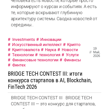
человека Есть новости, которые просто
информируют о курсах и событиях. А есть
те, которые вскрывают глубинную
архитектуру системы. Сводка новостей от
середины...
Investments
Инновации
Искусственный интеллект
Крипто
19
Криптовалюта
Наука
Новости
//
Май,
Технологии
технология
Услуги
2026
Финансовые технологии
Финансы
Финтех
BRIDGE TECH CONTEST III: итоги
конкурса стартапов в AI, Blockchain,
FinTech 2026
BRIDGE TECH CONTEST III BRIDGE TECH
CONTEST III — это конкурс для стартапов,