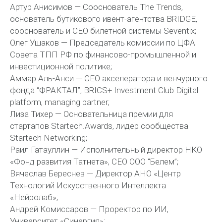
Артур Анисимов — Сооснователь The Trends,
основатель бутикового ивент-агентства BRIDGE,
сооснователь и СЕО билетной системы Seventix;
Олег Ушаков — Председатель комиссии по ЦФА
Совета ТПП РФ по финансово-промышленной и
инвестиционной политике;
Аммар Аль-Анси — СЕО акселератора и венчурного
фонда “ФРАКТАЛ”, BRICS+ Investment Club Digital
platform, managing partner;
Лиза Тихер — Основательница премии для
стартапов Startech.Awards, лидер сообщества
Startech Networking;
Раил Гатауллин — Исполнительный директор НКО
«Фонд развития Татнета», СЕО ООО “Белем”;
Вячеслав Береснев — Директор АНО «Центр
Технологий Искусственного Интеллекта
«Нейролаб»;
Андрей Комиссаров — Проректор по ИИ,
Университет «Синергия»;