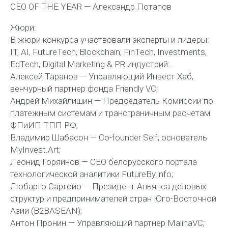
CEO OF THE YEAR — Александр Потапов
Жюри:
В жюри конкурса участвовали эксперты и лидеры:
IT, AI, FutureTech, Blockchain, FinTech, Investments,
EdTech, Digital Marketing & PR индустрий:.
Алексей Таранов — Управляющий Инвест Хаб,
венчурный партнер фонда Friendly VC;
Андрей Михайлишин — Председатель Комиссии по
платежным системам и трансграничным расчетам
ФПиИП ТПП РФ;
Владимир Шабасон — Сo-founder Self, основатель
MyInvest.Art;
Леонид Горяинов — CEO белорусского портала
технологической аналитики FutureBy.info;
Любарто Сартойо — Президент Альянса деловых
структур и предпринимателей стран Юго-Восточной
Азии (B2BASEAN);
Антон Пронин — Управляющий партнер MalinaVC;