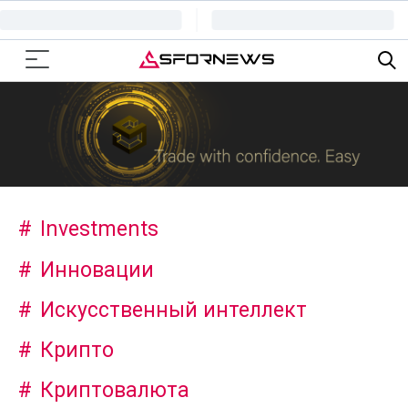
Investments
Инновации
Искусственный интеллект
Крипто
Криптовалюта