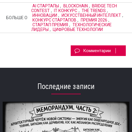
AI СТАРТАПЫ
,
BLOCKCHAIN
,
BRIDGE TECH
CONTEST
,
IT КОНКУРС
,
THE TRENDS
,
ИННОВАЦИИ
,
ИСКУССТВЕННЫЙ ИНТЕЛЛЕКТ
,
БОЛЬШЕ О
КОНКУРС СТАРТАПОВ
,
ПРЕМИЯ 2026
,
СТАРТАП ПРЕМИЯ
,
ТЕХНОЛОГИЧЕСКИЕ
ЛИДЕРЫ
,
ЦИФРОВЫЕ ТЕХНОЛОГИИ
Комментарии
Последние записи