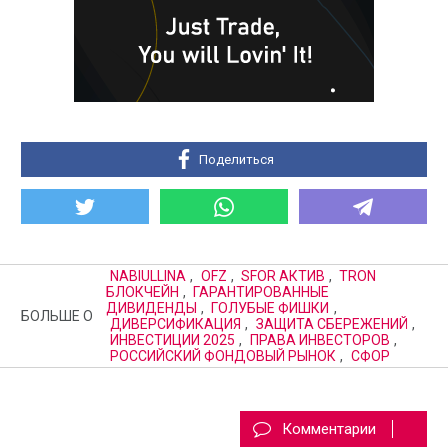
Поделиться
NABIULLINA
,
OFZ
,
SFOR АКТИВ
,
TRON
БЛОКЧЕЙН
,
ГАРАНТИРОВАННЫЕ
ДИВИДЕНДЫ
,
ГОЛУБЫЕ ФИШКИ
,
БОЛЬШЕ О
ДИВЕРСИФИКАЦИЯ
,
ЗАЩИТА СБЕРЕЖЕНИЙ
,
ИНВЕСТИЦИИ 2025
,
ПРАВА ИНВЕСТОРОВ
,
РОССИЙСКИЙ ФОНДОВЫЙ РЫНОК
,
СФОР
Комментарии