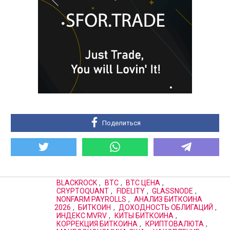
Поделиться
BLACKROCK
,
BTC
,
BTC ЦЕНА
,
CRYPTOQUANT
,
FIDELITY
,
GLASSNODE
,
NONFARM PAYROLLS
,
АНАЛИЗ БИТКОИНА
2026
,
БИТКОИН
,
ДОХОДНОСТЬ ОБЛИГАЦИЙ
,
ИНДЕКС MVRV
,
КИТЫ БИТКОИНА
,
КОРРЕКЦИЯ БИТКОИНА
,
КРИПТОВАЛЮТА
,