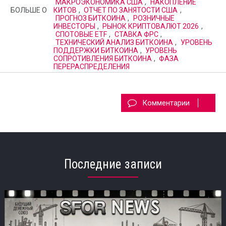
МАКРОЭКОНОМИКА США
,
НАКОПЛЕНИЕ
БОЛЬШЕ О
КИТОВ
,
ОТЧЕТ ПО ЗАНЯТОСТИ США
,
ПРОГНОЗ БИТКОИНА
,
РОЗНИЧНЫЕ
ИНВЕСТОРЫ
,
РЫНОК КРИПТОВАЛЮТ 2026
,
СПОТОВЫЕ ETF
,
СТАВКА ФРС
,
ТЕХНИЧЕСКИЙ АНАЛИЗ БИТКОИНА
,
УРОВЕНЬ
ПОДДЕРЖКИ БИТКОИНА
,
УРОВЕНЬ
СОПРОТИВЛЕНИЯ БИТКОИНА
,
ФАЗА
ПЕРЕРАСПРЕДЕЛЕНИЯ
Комментарии
Последние записи