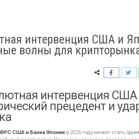
тная интервенция США и Яп
рные волны для крипторынк
лютная интервенция США 
орический прецедент и уд
ка
ФРС США и Банка Японии
в 2026 году может стать одни