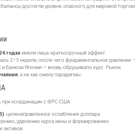
сбалансы достигли уровня, опасного для мировой торгов
ии
24 годах
имели лишь краткосрочный эффект.
ась 2–3 недели, после чего фундаментальное давление 
 и Банком Японии — вновь обрушивало курс. Рынок
тчаяния
, а не как смену парадигмы.
ША
 при координации с ФРС США:
5)
: целенаправленное ослабление доллара
адению, удвоению курса иены и формированию
е активов.