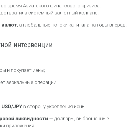
во время Азиатского финансового кризиса:
дотвратила системный валютный коллапс.
ы валют
, а глобальные потоки капитала на годы вперёд.
тной интервенции
ы и покупает иены;
ет зеркальные операции.
у
USD/JPY
в сторону укрепления иены.
аровой ликвидности
— доллары, выброшенные
чки приложения.