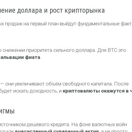
ление доллара и рост крипторынка
х продаж на первый план выйдут фундаментальные факт
о снижении приоритета сильного доллара. Для BTC это
вальвации фиата
.
 — они увеличивают объём свободного капитала. После
будет искать доходность, и
криптовалюты окажутся в 
дигмы
источником дешёвого кредита. На фоне валютных войн
ся как
внесистемный суверенный актив
, а не просто