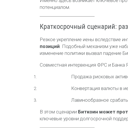
Именно здесь возникает ключевое пр
потенциалом.
Краткосрочный сценарий: ра
Резкое укрепление иены вследствие и
позиций
. Подобный механизм уже набл
изменение политики вызвал падение Бит
Совместная интервенция ФРС и Банка 
Продажа рисковых активо
Конвертация валюты в ие
Лавинообразное срабаты
В этом сценарии
Биткоин может прот
ключевые уровни долгосрочной подде