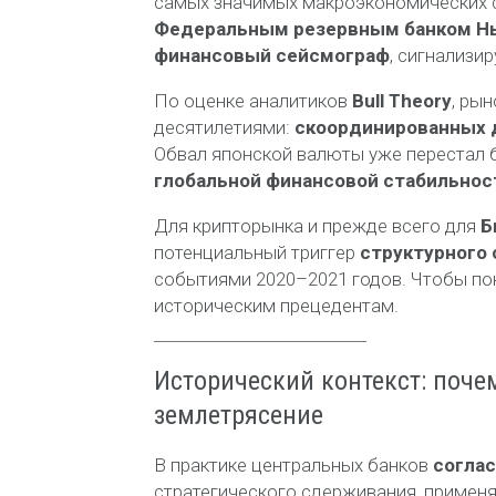
самых значимых макроэкономических с
Федеральным резервным банком Н
финансовый сейсмограф
, сигнализи
По оценке аналитиков
Bull Theory
, ры
десятилетиями:
скоординированных д
Обвал японской валюты уже перестал 
глобальной финансовой стабильнос
Для крипторынка и прежде всего для
Б
потенциальный триггер
структурного 
событиями 2020–2021 годов. Чтобы по
историческим прецедентам.
Исторический контекст: поче
землетрясение
В практике центральных банков
согла
стратегического сдерживания, применя