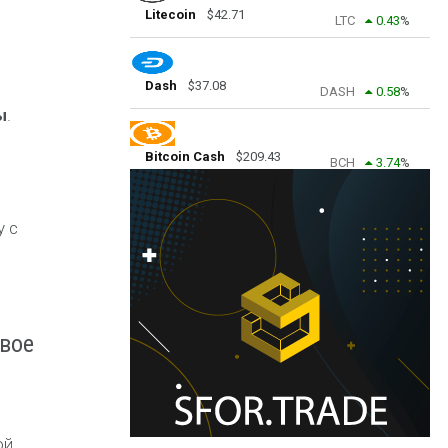
Litecoin
$
42.71
LTC
0.43
%
Dash
$
37.08
DASH
0.58
%
ы
.
Bitcoin Cash
$
209.43
BCH
3.74
%
у с
овое
ой