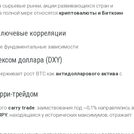
в сырьевые рынки, акции развивающихся стран и
 в полной мере относятся
криптовалюты и Биткоин
.
ключевые корреляции
ве фундаментальные зависимости:
ексом доллара (DXY)
держивает рост BTC как
антидолларового актива
с
эрри-трейдом
ного
carry trade
: заимствования под ~0,1% направлялись 
JPY
, находящаяся у исторических максимумов, отражает