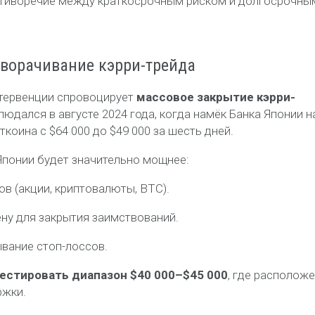
отиворечие между краткосрочным риском и долгосрочны
зворачивание кэрри-трейда
нтервенции спровоцирует
массовое закрытие кэрри-
юдался в августе 2024 года, когда намёк Банка Японии н
коина с $64 000 до $49 000 за шесть дней.
Японии будет значительно мощнее:
в (акции, криптовалюты, BTC).
ну для закрытия заимствований.
вание стоп-лоссов.
естировать диапазон $40 000–$45 000
, где располож
ржки.