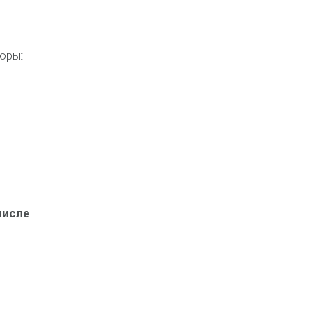
оры:
числе