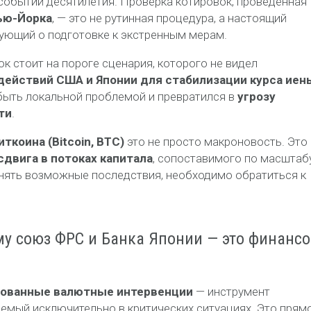
обытий десятилетия. Проверка котировок, проведённая
ью-Йорка
, — это не рутинная процедура, а настоящий
рующий о подготовке к экстренным мерам.
нок стоит на пороге сценария, которого не видел
ействий США и Японии для стабилизации курса иен
быть локальной проблемой и превратился в
угрозу
ти
.
иткоина (Bitcoin, BTC)
это не просто макроновость. Это
сдвига в потоках капитала
, сопоставимого по масштаб
нять возможные последствия, необходимо обратиться к
му союз ФРС и Банка Японии — это финанс
сованные валютные интервенции
— инструмент
емый исключительно в критических ситуациях. Это прям