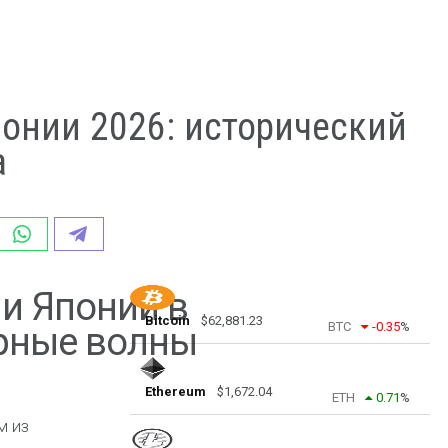
онии 2026: исторический
а
и Японии в
Bitcoin
$
62,881.23
BTC
-0.35
%
арные волны
Ethereum
$
1,672.04
ETH
0.71
%
м из