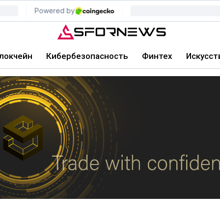
локчейн
Кибербезопасность
Финтех
Искусст