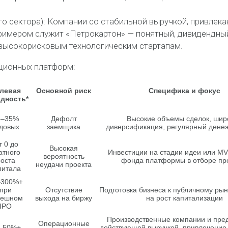
 сектора): Компании со стабильной выручкой, привлек
римером служит «Петрокартон» — понятный, дивидендны
 высокорисковым технологическим стартапам.
ционных платформ:
левая
Основной риск
Специфика и фокус
дность*
8–35%
Дефолт
Высокие объемы сделок, шир
довых
заемщика
диверсификация, регулярный дене
т 0 до
Высокая
атного
Инвестиции на стадии идеи или MV
вероятность
оста
фонда платформы в отборе пр
неудачи проекта
питала
–300%+
при
Отсутствие
Подготовка бизнеса к публичному рын
пешном
выхода на биржу
на рост капитализации
IPO
Производственные компании и пре
Операционные
–50%+
действующей выручкой, привлечение 