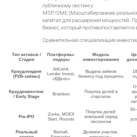
публичному листингу.
MSP/SME (Масштабирование реального
капитал для расширения мощностей. П
бизнес, который противопоставляется
Сравнительная специализация инвести
Тип активов /
Платформы-
Модель
Це
Стадия
лидеры
инвестирования
дохо
JetLend,
Краудлендинг
Выдача займов
1
Lender Invest,
(P2B-займы)
бизнесу под проценты
го
«ВДело»
О
Краудинвестинг
Покупка долей в
кр
Brainbox
/ Early Stage
стартапах
р
ка
30
Покупка долей
Zorka, MOEX
Pre-IPO
компаний перед
Start, Rounds
ус
листингом
Реальный
Bizmall,
Долевое участие,
сектор
Finmaster,
дивиденды,
20