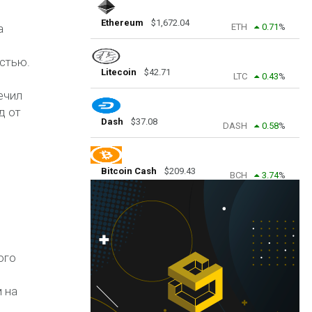
Ethereum
$
1,672.04
а
ETH
0.71
%
стью.
Litecoin
$
42.71
LTC
0.43
%
ечил
д от
Dash
$
37.08
DASH
0.58
%
Bitcoin Cash
$
209.43
BCH
3.74
%
ого
 на