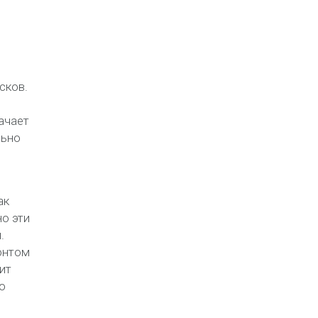
з
сков.
ачает
льно
ак
о эти
.
онтом
ит
о