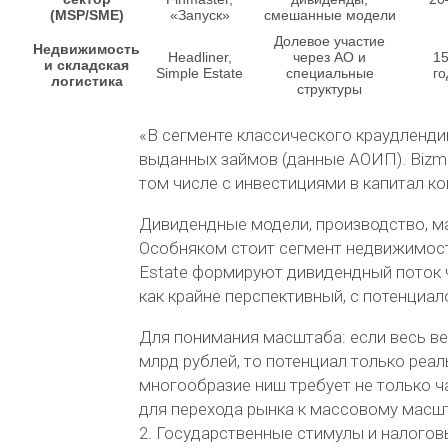
(MSP/SME)
«Запуск»
смешанные модели
Долевое участие
Недвижимость
Headliner,
через АО и
1
и складская
Simple Estate
специальные
го
логистика
структуры
«В сегменте классического краудленд
выданных займов (данные АОИП). Bizma
том числе с инвестициями в капитал ко
Дивидендные модели, производство, ма
Особняком стоит сегмент недвижимости
Estate формируют дивидендный поток ч
как крайне перспективный, с потенциа
Для понимания масштаба: если весь ве
млрд рублей, то потенциал только реал
многообразие ниш требует не только ч
для перехода рынка к массовому мас
2. Государственные стимулы и налогов