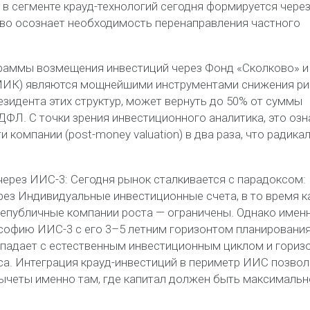
в сегменте крауд-технологий сегодня формируется чере
во осознает необходимость перенаправления частного
раммы возмещения инвестиций через Фонд «Сколково» и
МИК) являются мощнейшими инструментами снижения ри
зидента этих структур, может вернуть до 50% от суммы
ДФЛ. С точки зрения инвестиционного аналитика, это озн
компании (post-money valuation) в два раза, что радика
ерез ИИС-3: Сегодня рынок сталкивается с парадоксом:
рез Индивидуальные инвестиционные счета, в то время к
непубличные компании роста — ограничены. Однако именн
софию ИИС-3 с его 3–5 летним горизонтом планирования
овпадает с естественным инвестиционным циклом и гориз
са. Интеграция крауд-инвестиций в периметр ИИС позвол
ычеты именно там, где капитал должен быть максимальн