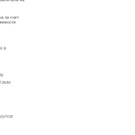
а за счет
жимости
я в
le
ртами
имулов