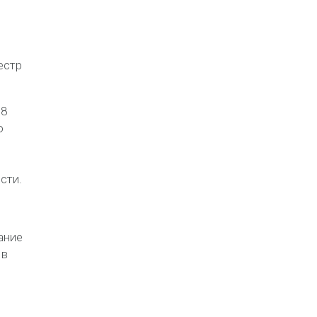
естр
 8
ю
сти.
ание
 в