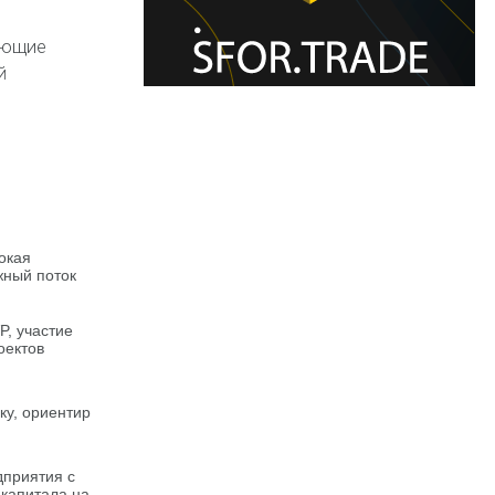
ающие
й
окая
жный поток
P, участие
оектов
ку, ориентир
дприятия с
капитала на