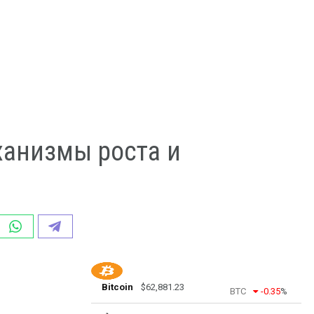
ханизмы роста и
Bitcoin
$
62,881.23
BTC
-0.35
%