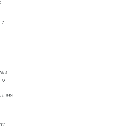
с
 а
зки
го
вания
ота