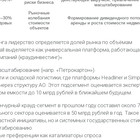
риски бизнеса
масштабирование
Рыночные
5–30%
колебания
Формирование дивидендного поток
довых
стоимости
аренды и роста стоимости недви
объектов
инга лидерство определяется долей рынка по объёмам
ll выделяется как универсальная платформа, работающа
мпаний (краудинвестинг)».
сштабирование (напр. «Петрокартон»).
 и складской логистики, где платформы Headliner и Simp
ерез структуру АО. Этот подсегмент оценивается экспе
лом емкости до 10 млрд рублей в ближайшем будущем.
нчурный крауд-сегмент в прошлом году составил около 7
ьного сектора оценивается в 50 млрд рублей в год. Такое
астной инициативы, но и системных государственных ст
штабированию.
ые преференции как катализаторы спроса