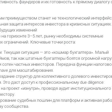
тивность фаундеров и их готовность к прямому диалогу 
ым преимуществом станет не технологический интерфейс,
ьная защита интересов инвестора в кризисных ситуациях.
 будущих изменений
з на горизонте 3–5 лет, рынку необходимы системные
х ограничений. Ключевые точки роста:
м: Текущая ситуация — это «кошмар бухгалтера». Малый
ймов, так как штатные бухгалтеры боятся огромной нагру
и сотен частных инвесторов. Передача функции налогово
-have для масштабирования.
здание структур для коллективного долевого инвестиро
 Это даст доступ к профессиональному due diligence:
а проект «изнутри», проводя аудит институционального
вестору.
рование судебных пошлин для платформ и активная раб
зу сообщества.