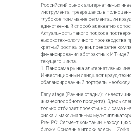
Российский рынок альтернативных инве
инструмента, превращаясь в полноценн
глубокое понимание сегментации крауд
единственный способ адекватно сопос
Актуальность такого подхода подтверж
высокотехнологичного производства пр
кратный рост выручки, превратив комп
финансирования абстрактных ИТ-идей 
текущего цикла.
1. Панорама рынка альтернативных инв
Инвестиционный ландшафт крауд-техно
сбалансированный портфель, необходи
Early stage (Ранние стадии): Инвестиц
жизнеспособного продукта). Здесь спец
только отбирает проекты, но и сама ин
риска и максимальных мультипликатор
Pre-IPO: Сегмент компаний, находящих
биржу. Основные игроки здесь — Zorka