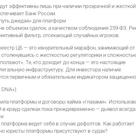
ут эффективны лишь при наличии прозрачной и жесткой
спечивает Банк России.
«путь джедая» для платформ
не объемом сделок, а качеством соблюдения 259-ФЗ. Ре
ективный фильтр, отсекающий случайных игроков.
 реестр ЦБ — это изнурительный марафон, занимающий от
, столкнувшись с жесткостью регуляторики и сложность
ползают». Те, кто доходит до конца — это настоящие
легальную инфраструктуру. Для инвестора наличие
ется первичным и обязательным индикатором защищенно
 DNA»):
вила платформы и договоры займа «глазами». Использов
 в крауд-сделках пока преждевременно — дьявол всегда
и.
к платформа ведет себя в случае дефолтов. Как работает
но юристы платформы присутствуют в судах?