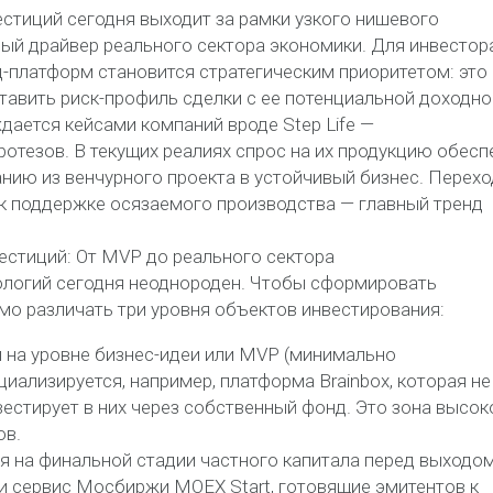
стиций сегодня выходит за рамки узкого нишевого
ый драйвер реального сектора экономики. Для инвестор
-платформ становится стратегическим приоритетом: это
тавить риск-профиль сделки с ее потенциальной доходно
дается кейсами компаний вроде Step Life —
отезов. В текущих реалиях спрос на их продукцию обесп
анию из венчурного проекта в устойчивый бизнес. Перехо
к поддержке осязаемого производства — главный тренд
естиций: От MVP до реального сектора
логий сегодня неоднороден. Чтобы сформировать
мо различать три уровня объектов инвестирования:
ии на уровне бизнес-идеи или MVP (минимально
иализируется, например, платформа Brainbox, которая не
вестирует в них через собственный фонд. Это зона высок
ов.
ся на финальной стадии частного капитала перед выходом
 и сервис Мосбиржи MOEX Start, готовящие эмитентов к