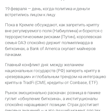
19 февраля — день, когда политика и деньги
встретились лицом к лицу.
Пока в Кремле обсуждают, как запретить крипту
вне регулируемого поля (Набиуллина) и борются с
террористическими рисками (Путин), королевская
семья ОАЭ спокойно держит полмиллиарда в
биткоинах, а Bank of America скупает майнеров
пачками.
Главный конфликт дня: между желанием
национальных государств (РФ) запереть крипту в
«резервации» и глобальным трендом на интеграцию
крипты в TradFi (CME, кредиты от Coinbase, ETF).
Рынок эмоционально раскачан: розница в панике
гуглит «обнуление биткоина», а институционалы
спокойно наращивают позиции. Страх достигает
пиковых значений — и это лучший момент для тех,