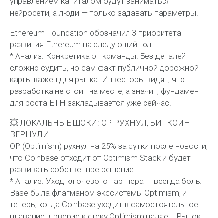
управлением капиталом будут заниматься
нейросети, а люди — только задавать параметры.
Ethereum Foundation обозначил 3 приоритета
развития Ethereum на следующий год.
* Анализ: Конкретика от команды. Без деталей
сложно судить, но сам факт публичной дорожной
карты важен для рынка. Инвесторы видят, что
разработка не стоит на месте, а значит, фундамент
для роста ETH закладывается уже сейчас.
💥 ЛОКАЛЬНЫЕ ШОКИ: OP РУХНУЛ, БИТКОИН
ВЕРНУЛИ
OP (Optimism) рухнул на 25% за сутки после новости,
что Coinbase отходит от Optimism Stack и будет
развивать собственное решение.
* Анализ: Уход ключевого партнера — всегда боль.
Base была флагманом экосистемы Optimism, и
теперь, когда Coinbase уходит в самостоятельное
плавание, доверие к стеку Optimism падает. Рынок