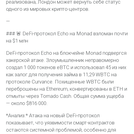
реализована, Лондон может вернуть себе статус
одного из мировых крипто-центров.
—
### 🚨 DeFi-протокол Echo на Monad взломан почти
на $1 млн
DeFi-протокол Echo на блокчейне Monad подвергся
хакерской атаке. Злоумышленник неправомерно
создал 1 000 токенов eBTC и использовал 45 из них
как залог для получения займа в 11,29 WBTC на
протоколе Curvance. Похищенные WBTC были
переброшены на Ethereum, конвертированы в ETH и
отмыты через Tornado Cash. Общая сумма ущерба
— около $816 000.
*Анализ:* Атака на новый DeFi-протокол
показывает, что уязвимости смарт-контрактов
остаются системной проблемой, особенно для