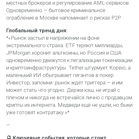
местных брокеров и регулирование AML-сервисов.
Одновременно — бытовое криминальное
ограбление в Москве напоминает о рисках P2P.
Глобальный тренд дня:
*«Рынок застыл в напряжении на фоне
экстремального страха. ETF теряют миллиарды,
JPMorgan хоронит альткоины, но Россия и США
одновременно движутся к легализации токенизации
и криптоинфраструктуры. Tether штурмует Корею, а
маленький ИИ обыгрывает гигантов в покер.
Инвестор, запомни: рынок ждёт триггера — и им
может стать что угодно. Держи кэш, не играй с
плечом и никогда не встречайся лично с продавцом
крипты из интернета. Медведи ещё не ушли, но быки
уже готовят контратаку.»*
—
🔮 Ключевые события, которые стоит