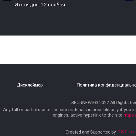
Итоги дня, 12 ноября
Дисклеймер
Политика конфиденциальн
SFORNEWS© 2022 All Rights Res
Any full or partial use of the site materials is possible only if you i
engines, active hyperlink to the site
https
C.S.G Te
Created and Supported by