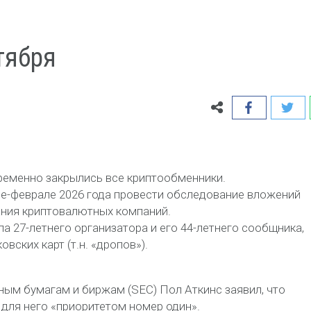
тября
ременно закрылись все криптообменники.
ре-феврале 2026 года провести обследование вложений
ания криптовалютных компаний.
а 27-летнего организатора и его 44-летнего сообщника,
вских карт (т.н. «дропов»).
ным бумагам и биржам (SEC) Пол Аткинс заявил, что
для него «приоритетом номер один».