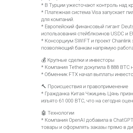
* В Турции ужесточают контроль над к
* Платежная система Visa запускает п
для компаний.
* Европейский финансовый гигант Deuts
использования стейблкоинов USDC и E
* Консорциум SWIFT и проект Chainlink
позволяющий банкам напрямую работа
💰 Крупные сделки и инвесторы
* Компания Tether докупила 8 888 BTC 
* Обменник FTX начал выплаты инвесто
🔨 Происшествия и правоприменение
* Гражданка Китая Чжицинь Цянь призн
изъято 61 000 BTC, что на сегодня оцен
🤖 Технологии
* Компания OpenAI добавила в ChatGP
товары и оформлять заказы прямо в диа