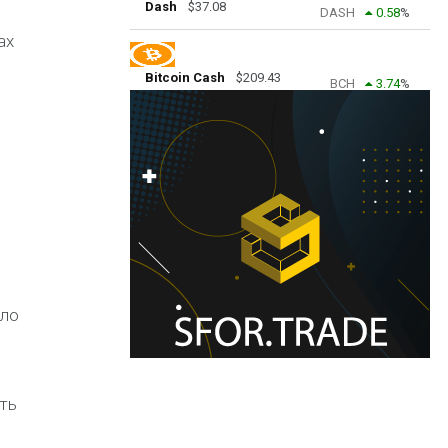
Dash
$
37.08
DASH
0.58
%
ах
Bitcoin Cash
$
209.43
BCH
3.74
%
ыло
ть