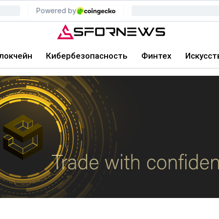
локчейн
Кибербезопасность
Финтех
Искусст