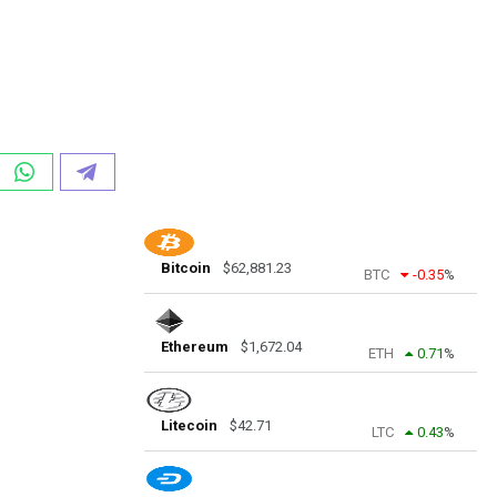
Bitcoin
$
62,881.23
BTC
-0.35
%
Ethereum
$
1,672.04
ETH
0.71
%
Litecoin
$
42.71
LTC
0.43
%