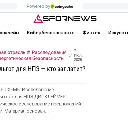
локчейн
Кибербезопасность
Финтех
Искусст
7
вая отрасль
Расследования
//
Июл,
нергетическая безопасность
2026
льгот для НПЗ — кто заплатит?
ЖЕ СХЕМЫ Исследование
льготах для НПЗ ДИСКЛЕЙМЕР
тическое исследование предложений
. Материал основан...