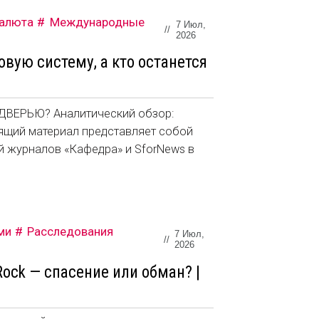
валюта
Международные
7 Июл,
//
2026
овую систему, а кто останется
ДВЕРЬЮ? Аналитический обзор:
щий материал представляет собой
й журналов «Кафедра» и SforNews в
ми
Расследования
7 Июл,
//
2026
Rock — спасение или обман? |