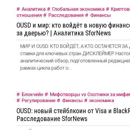
Аналитика
Глобальная экономика
Крипто
отношения
Расследования
Финансы
OUSD и мир: кто войдёт в новую финанс
за дверью? | Аналитика SforNews
МИР И OUSD: КТО ВОЙДЁТ, А КТО ОСТАНЕТСЯ ЗА 
ставки для ключевых стран ДИСКЛЕЙМЕР Настоя
аналитический обзор, подготовленный редакцие
рамках цикла работ о...
Блокчейн
Мифотворцы vs Охотники за мифа
Регулирование
Финансы
экономика
OUSD: новый стейблкоин от Visa и Black
Расследование SforNews