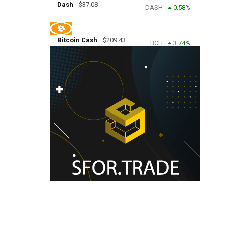
Dash
$
37.08
DASH
0.58
%
Bitcoin Cash
$
209.43
BCH
3.74
%