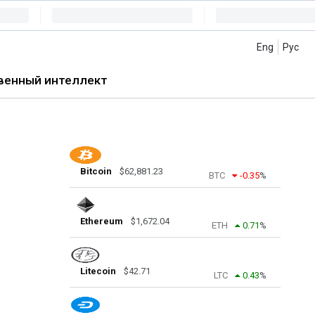
Eng
Рус
венный интеллект
Bitcoin
$
62,881.23
BTC
-0.35
%
Ethereum
$
1,672.04
ETH
0.71
%
Litecoin
$
42.71
LTC
0.43
%