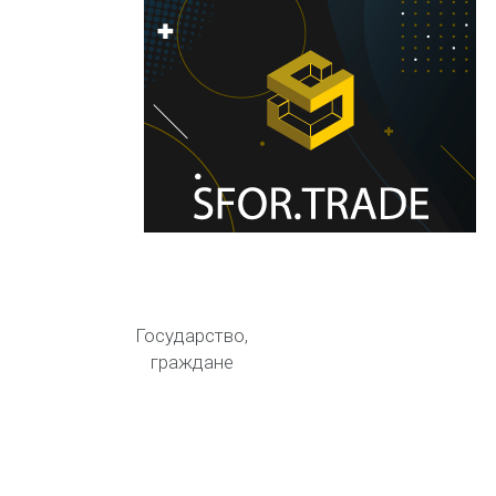
Кто понёс
затраты
Государство,
граждане