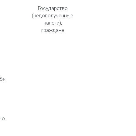
Государство
(недополученные
налоги),
граждане
ебя
ию.