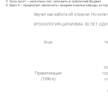
3.
Срок льгот
— несколько лет, заложить в трёхлетний бюджет.
4.
Евро-3
— предлагает «включать» средние и малые заводы, кото
Звучит как забота об отрасли. Но если
ХРОНОЛОГИЯ ЦИНИЗМА: 30 ЛЕТ ОДН
Этап
Ч
п
Приватизация
го
(1990-е)
с