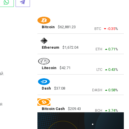
Bitcoin
$
62,881.23
BTC
-0.35
%
Ethereum
$
1,672.04
ETH
0.71
%
Litecoin
$
42.71
LTC
0.43
%
й.
Dash
$
37.08
DASH
0.58
%
я
Bitcoin Cash
$
209.43
BCH
3.74
%