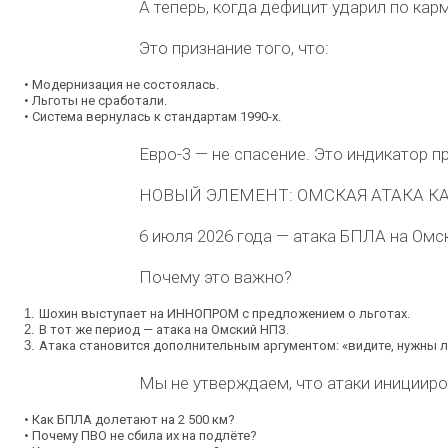
А теперь, когда дефицит ударил по кар
Это признание того, что:
•
Модернизация не состоялась.
•
Льготы не сработали.
•
Система вернулась к стандартам 1990-х.
Евро-3 — не спасение. Это индикатор п
НОВЫЙ ЭЛЕМЕНТ: ОМСКАЯ АТАКА К
6 июля 2026 года — атака БПЛА на Омск
Почему это важно?
1.
Шохин выступает на ИННОПРОМ с предложением о льготах.
2.
В тот же период — атака на Омский НПЗ.
3.
Атака становится дополнительным аргументом: «видите, нужны 
Мы не утверждаем, что атаки иницииро
•
Как БПЛА долетают на 2 500 км?
•
Почему ПВО не сбила их на подлёте?