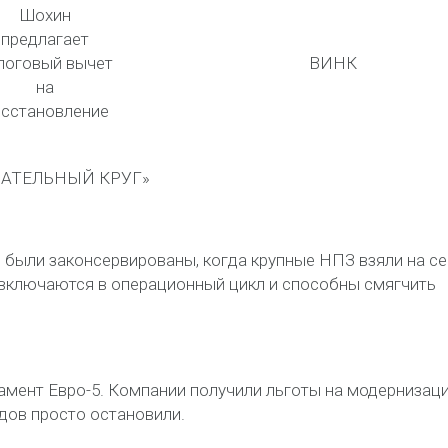
Шохин
предлагает
логовый вычет
ВИНК
на
сстановление
САТЕЛЬНЫЙ КРУГ»
 были законсервированы, когда крупные НПЗ взяли на с
 включаются в операционный цикл и способны смягчить
амент Евро-5. Компании получили льготы на модернизац
одов просто остановили.