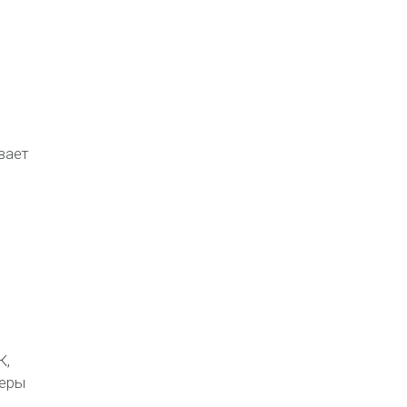
вает
К,
еры