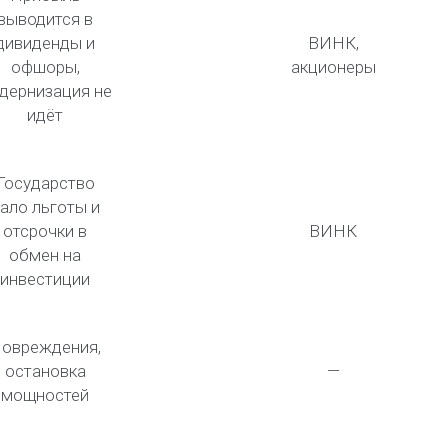
выводится в
дивиденды и
ВИНК,
офшоры,
акционеры
дернизация не
идёт
Государство
ало льготы и
отсрочки в
ВИНК
обмен на
инвестиции
овреждения,
остановка
—
мощностей