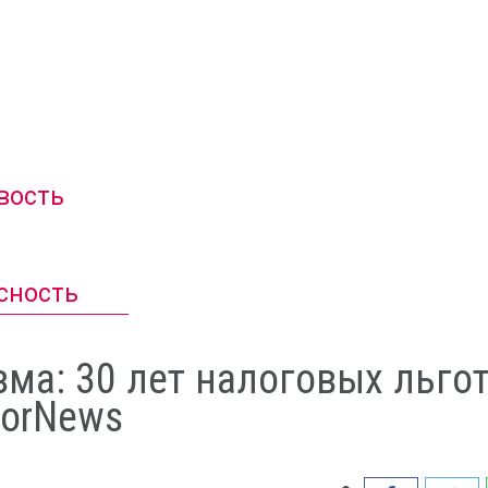
вость
сность
ма: 30 лет налоговых льгот
forNews