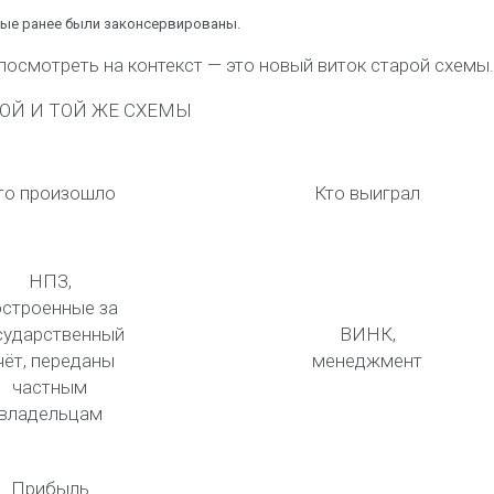
рые ранее были законсервированы.
 посмотреть на контекст — это новый виток старой схемы.
ОЙ И ТОЙ ЖЕ СХЕМЫ
то произошло
Кто выиграл
НПЗ,
остроенные за
сударственный
ВИНК,
чёт, переданы
менеджмент
частным
владельцам
Прибыль