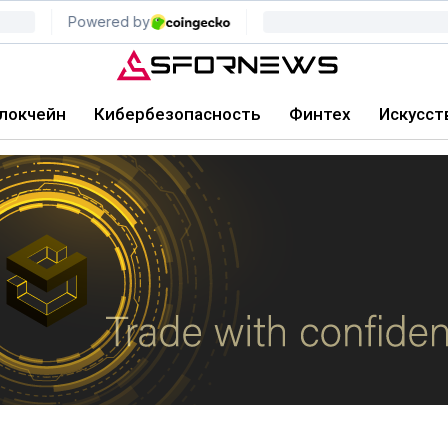
локчейн
Кибербезопасность
Финтех
Искусст